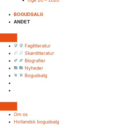
Uge 26 – 2026
BOGUDSALG
ANDET
Faglitteratur
Skønlitteratur
Biografier
Nyheder
Bogudsalg
Om os
Hollandsk bogudsalg