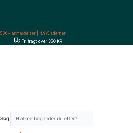
Gå
til
indholdet
500+ anmeldelser | 4.9/5 stjerner
Fri fragt over 350 KR
Søg