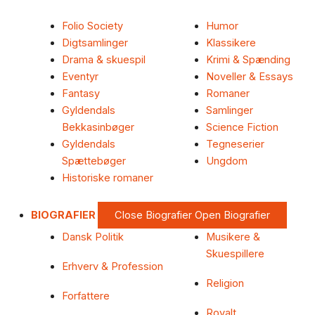
Folio Society
Humor
Digtsamlinger
Klassikere
Drama & skuespil
Krimi & Spænding
Eventyr
Noveller & Essays
Fantasy
Romaner
Gyldendals
Samlinger
Bekkasinbøger
Science Fiction
Gyldendals
Tegneserier
Spættebøger
Ungdom
Historiske romaner
BIOGRAFIER
Close Biografier
Open Biografier
Dansk Politik
Musikere &
Skuespillere
Erhverv & Profession
Religion
Forfattere
Royalt