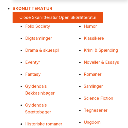
SKØNLITTERATUR
Close Skønlitteratur
Open Skønlitteratur
Folio Society
Humor
Digtsamlinger
Klassikere
Drama & skuespil
Krimi & Spænding
Eventyr
Noveller & Essays
Fantasy
Romaner
Gyldendals
Samlinger
Bekkasinbøger
Science Fiction
Gyldendals
Tegneserier
Spættebøger
Ungdom
Historiske romaner