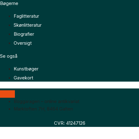
Bøgerne
Faglitteratur
Skønlitteratur
Biografier
Oversigt
Se også
Kunstbøger
Gavekort
Boggaragen – online antikvariat
Marktoften 7H, 8464 Galten
CVR: 41247126
Faglitteratur