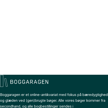
Boggaragen er et online-antikvariat med fokus på bæredygtighed
og glæden ved (gen)brugte bøger. Alle vores bøger kommer fra
secondhand, og alle bogbestillinger sendes i