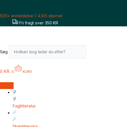
Gå
til
500+ anmeldelser | 4.9/5 stjerner
indholdet
Fri fragt over 350 KR
Søg
0
KR.
0
KURV
Faglitteratur
Skønlitteratur