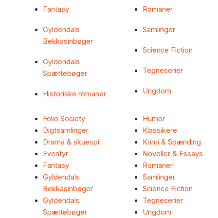
Fantasy
Romaner
Gyldendals
Samlinger
Bekkasinbøger
Science Fiction
Gyldendals
Tegneserier
Spættebøger
Ungdom
Historiske romaner
Folio Society
Humor
Digtsamlinger
Klassikere
Drama & skuespil
Krimi & Spænding
Eventyr
Noveller & Essays
Fantasy
Romaner
Gyldendals
Samlinger
Bekkasinbøger
Science Fiction
Gyldendals
Tegneserier
Spættebøger
Ungdom