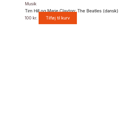
Musik
Tim Hill og Marie Clayton: The Beatles (dansk)
100
kr.
Tilføj til kurv