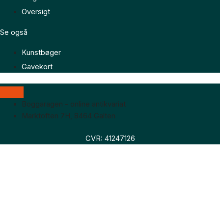
Oversigt
Se også
Kunstbøger
Gavekort
Boggaragen – online antikvariat
Marktoften 7H, 8464 Galten
CVR: 41247126
Faglitteratur
Skønlitteratur
Biografier