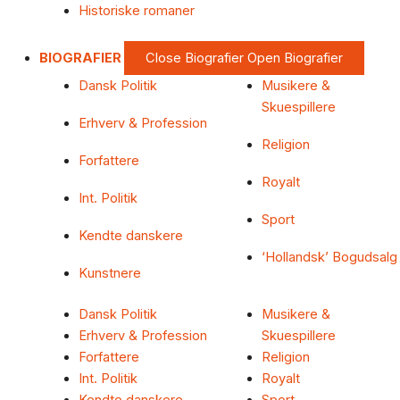
Historiske romaner
BIOGRAFIER
Close Biografier
Open Biografier
Dansk Politik
Musikere &
Skuespillere
Erhverv & Profession
Religion
Forfattere
Royalt
Int. Politik
Sport
Kendte danskere
‘Hollandsk’ Bogudsalg
Kunstnere
Dansk Politik
Musikere &
Erhverv & Profession
Skuespillere
Forfattere
Religion
Int. Politik
Royalt