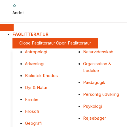
Andet
FAGLITTERATUR
Close Faglitteratur
Open Faglitteratur
Antropologi
Naturvidenskab
Arkæologi
Organisation &
Ledelse
Bibliotek Rhodos
Pædagogik
Dyr & Natur
Personlig udvikling
Familie
Psykologi
Filosofi
Rejsebøger
Geografi