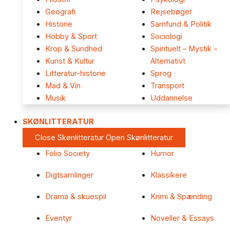
Geografi
Rejsebøger
Historie
Samfund & Politik
Hobby & Sport
Sociologi
Krop & Sundhed
Spirituelt – Mystik –
Kunst & Kultur
Alternativt
Litteratur-historie
Sprog
Mad & Vin
Transport
Musik
Uddannelse
SKØNLITTERATUR
Close Skønlitteratur
Open Skønlitteratur
Folio Society
Humor
Digtsamlinger
Klassikere
Drama & skuespil
Krimi & Spænding
Eventyr
Noveller & Essays