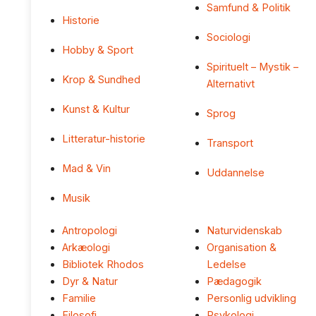
Samfund & Politik
Historie
Sociologi
Hobby & Sport
Spirituelt – Mystik –
Krop & Sundhed
Alternativt
Kunst & Kultur
Sprog
Litteratur-historie
Transport
Mad & Vin
Uddannelse
Musik
Antropologi
Naturvidenskab
Arkæologi
Organisation &
Bibliotek Rhodos
Ledelse
Dyr & Natur
Pædagogik
Familie
Personlig udvikling
Filosofi
Psykologi