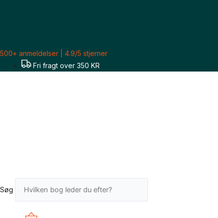
Gå
til
indholdet
500+ anmeldelser | 4.9/5 stjerner
Fri fragt over 350 KR
Søg