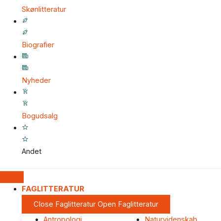
Skønlitteratur
Biografier
Nyheder
Bogudsalg
Andet
FAGLITTERATUR
Close Faglitteratur
Open Faglitteratur
Antropologi
Naturvidenskab