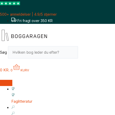
Gå
til
500+ anmeldelser | 4.9/5 stjerner
indholdet
Fri fragt over 350 KR
Søg
0
KR.
0
KURV
Faglitteratur