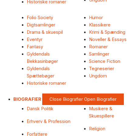
Ungdom
Historiske romaner
Folio Society
Humor
Digtsamlinger
Klassikere
Drama & skuespil
Krimi & Spænding
Eventyr
Noveller & Essays
Fantasy
Romaner
Gyldendals
Samlinger
Bekkasinbøger
Science Fiction
Gyldendals
Tegneserier
Spættebøger
Ungdom
Historiske romaner
BIOGRAFIER
Close Biografier
Open Biografier
Dansk Politik
Musikere &
Skuespillere
Erhverv & Profession
Religion
Forfattere