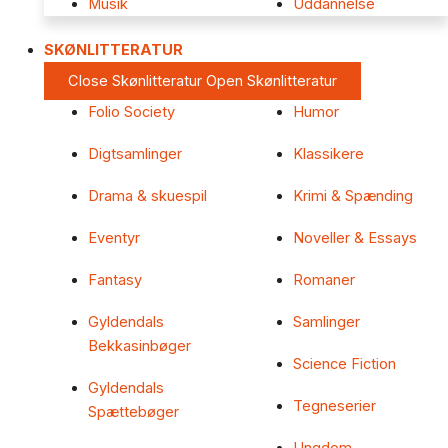
Musik
Uddannelse
SKØNLITTERATUR
Close Skønlitteratur
Open Skønlitteratur
Folio Society
Humor
Digtsamlinger
Klassikere
Drama & skuespil
Krimi & Spænding
Eventyr
Noveller & Essays
Fantasy
Romaner
Gyldendals
Samlinger
Bekkasinbøger
Science Fiction
Gyldendals
Tegneserier
Spættebøger