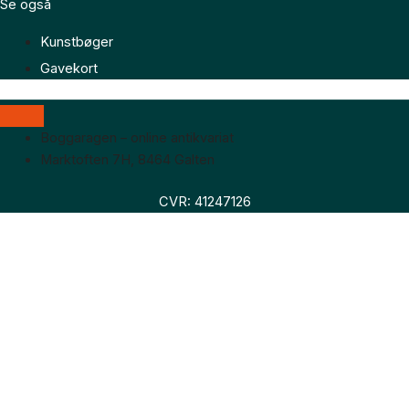
Se også
Kunstbøger
Gavekort
Boggaragen – online antikvariat
Marktoften 7H, 8464 Galten
CVR: 41247126
Faglitteratur
Skønlitteratur
Biografier
Nyheder