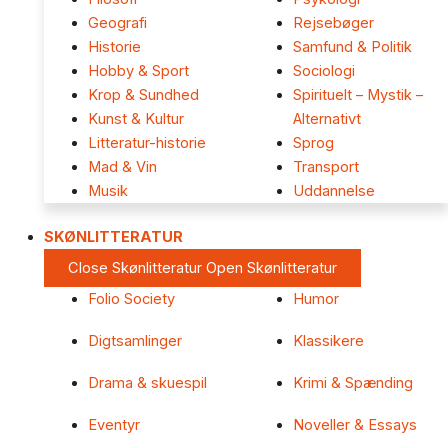
Geografi
Rejsebøger
Historie
Samfund & Politik
Hobby & Sport
Sociologi
Krop & Sundhed
Spirituelt – Mystik –
Kunst & Kultur
Alternativt
Litteratur-historie
Sprog
Mad & Vin
Transport
Musik
Uddannelse
SKØNLITTERATUR
Close Skønlitteratur
Open Skønlitteratur
Folio Society
Humor
Digtsamlinger
Klassikere
Drama & skuespil
Krimi & Spænding
Eventyr
Noveller & Essays