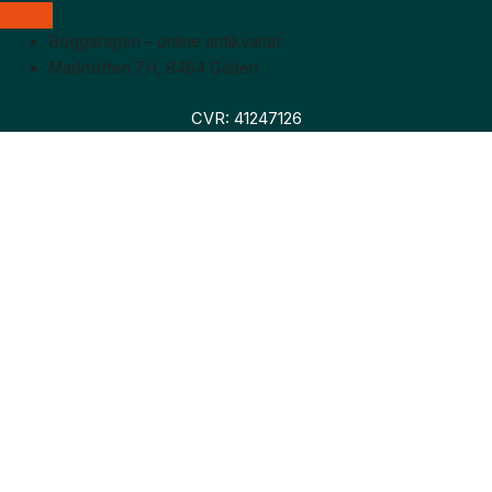
Boggaragen – online antikvariat
Marktoften 7H, 8464 Galten
CVR: 41247126
Faglitteratur
Skønlitteratur
Biografier
Nyheder
Om os
Hollandsk bogudsalg
Om os
Hollandsk bogudsalg