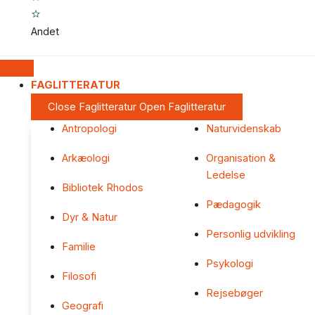
Andet
FAGLITTERATUR
Close Faglitteratur
Open Faglitteratur
Antropologi
Naturvidenskab
Arkæologi
Organisation &
Ledelse
Bibliotek Rhodos
Pædagogik
Dyr & Natur
Personlig udvikling
Familie
Psykologi
Filosofi
Rejsebøger
Geografi