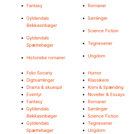
Fantasy
Romaner
Gyldendals
Samlinger
Bekkasinbøger
Science Fiction
Gyldendals
Tegneserier
Spættebøger
Ungdom
Historiske romaner
Folio Society
Humor
Digtsamlinger
Klassikere
Drama & skuespil
Krimi & Spænding
Eventyr
Noveller & Essays
Fantasy
Romaner
Gyldendals
Samlinger
Bekkasinbøger
Science Fiction
Gyldendals
Tegneserier
Spættebøger
Ungdom