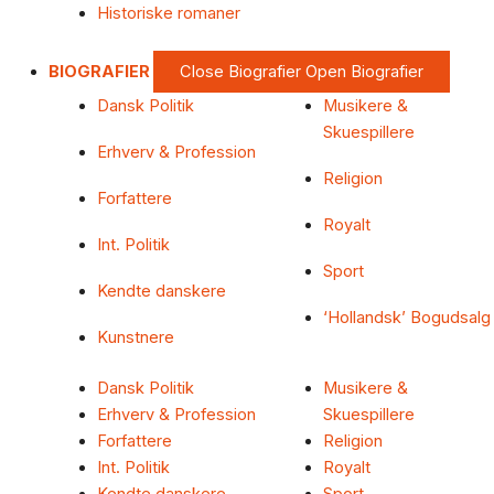
Historiske romaner
BIOGRAFIER
Close Biografier
Open Biografier
Dansk Politik
Musikere &
Skuespillere
Erhverv & Profession
Religion
Forfattere
Royalt
Int. Politik
Sport
Kendte danskere
‘Hollandsk’ Bogudsalg
Kunstnere
Dansk Politik
Musikere &
Erhverv & Profession
Skuespillere
Forfattere
Religion
Int. Politik
Royalt