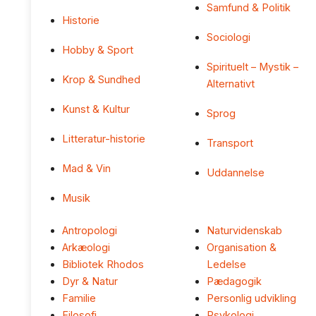
Samfund & Politik
Historie
Sociologi
Hobby & Sport
Spirituelt – Mystik –
Krop & Sundhed
Alternativt
Kunst & Kultur
Sprog
Litteratur-historie
Transport
Mad & Vin
Uddannelse
Musik
Antropologi
Naturvidenskab
Arkæologi
Organisation &
Bibliotek Rhodos
Ledelse
Dyr & Natur
Pædagogik
Familie
Personlig udvikling
Filosofi
Psykologi