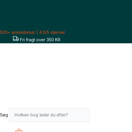
Gå
til
indholdet
500+ anmeldelser | 4.9/5 stjerner
Fri fragt over 350 KR
Søg