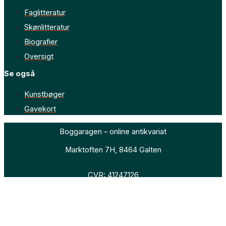
Faglitteratur
Skønlitteratur
Biografier
Oversigt
Se også
Kunstbøger
Gavekort
Boggaragen – online antikvariat
Marktoften 7H, 8464 Galten
CVR: 41247126
Faglitteratur
Skønlitteratur