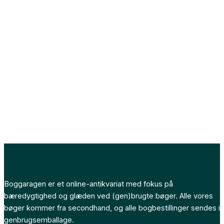
Boggaragen er et online-antikvariat med fokus på
bæredygtighed og glæden ved (gen)brugte bøger. Alle vores
bøger kommer fra secondhand, og alle bogbestillinger sendes i
genbrugsemballage.