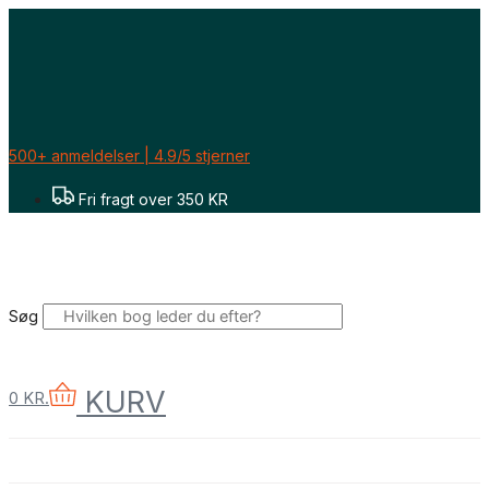
Gå
til
indholdet
500+ anmeldelser | 4.9/5 stjerner
Fri fragt over 350 KR
Søg
KURV
0
KR.