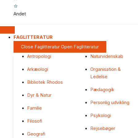
Andet
FAGLITTERATUR
Close Faglitteratur
Open Faglitteratur
Antropologi
Naturvidenskab
Arkæologi
Organisation &
Ledelse
Bibliotek Rhodos
Pædagogik
Dyr & Natur
Personlig udvikling
Familie
Psykologi
Filosofi
Rejsebøger
Geografi