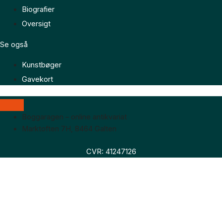
Biografier
Oversigt
Se også
Kunstbøger
Gavekort
Boggaragen – online antikvariat
Marktoften 7H, 8464 Galten
CVR: 41247126
Faglitteratur
Skønlitteratur