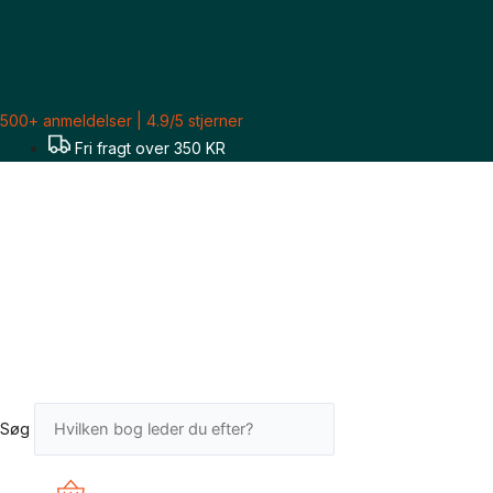
Gå
til
indholdet
500+ anmeldelser | 4.9/5 stjerner
Fri fragt over 350 KR
Søg