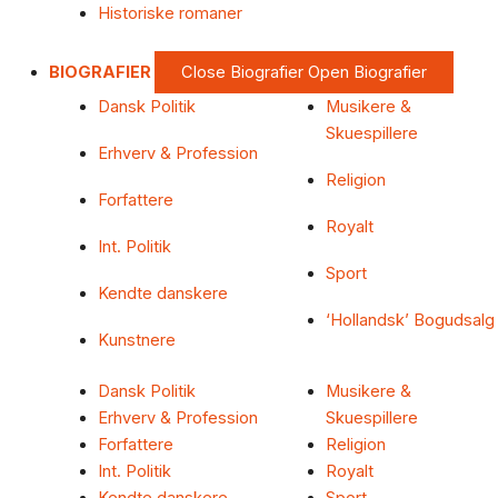
Historiske romaner
BIOGRAFIER
Close Biografier
Open Biografier
Dansk Politik
Musikere &
Skuespillere
Erhverv & Profession
Religion
Forfattere
Royalt
Int. Politik
Sport
Kendte danskere
‘Hollandsk’ Bogudsalg
Kunstnere
Dansk Politik
Musikere &
Erhverv & Profession
Skuespillere
Forfattere
Religion
Int. Politik
Royalt