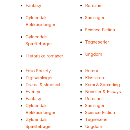
Fantasy
Romaner
Gyldendals
Samlinger
Bekkasinbøger
Science Fiction
Gyldendals
Tegneserier
Spættebøger
Ungdom
Historiske romaner
Folio Society
Humor
Digtsamlinger
Klassikere
Drama & skuespil
Krimi & Spænding
Eventyr
Noveller & Essays
Fantasy
Romaner
Gyldendals
Samlinger
Bekkasinbøger
Science Fiction
Gyldendals
Tegneserier
Spættebøger
Ungdom