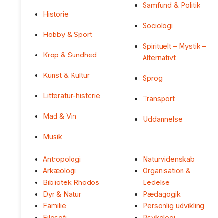
Samfund & Politik
Historie
Sociologi
Hobby & Sport
Spirituelt – Mystik –
Krop & Sundhed
Alternativt
Kunst & Kultur
Sprog
Litteratur-historie
Transport
Mad & Vin
Uddannelse
Musik
Antropologi
Naturvidenskab
Arkæologi
Organisation &
Bibliotek Rhodos
Ledelse
Dyr & Natur
Pædagogik
Familie
Personlig udvikling
Filosofi
Psykologi