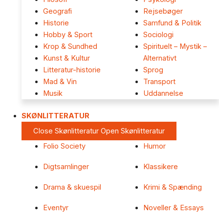
Geografi
Rejsebøger
Historie
Samfund & Politik
Hobby & Sport
Sociologi
Krop & Sundhed
Spirituelt – Mystik –
Kunst & Kultur
Alternativt
Litteratur-historie
Sprog
Mad & Vin
Transport
Musik
Uddannelse
SKØNLITTERATUR
Close Skønlitteratur
Open Skønlitteratur
Folio Society
Humor
Digtsamlinger
Klassikere
Drama & skuespil
Krimi & Spænding
Eventyr
Noveller & Essays