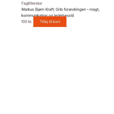
Faglitteratur
Markus Bjørn Kraft: Grib forandringen – magt,
kommunikation og ledelsesstil
100
kr.
Tilføj til kurv