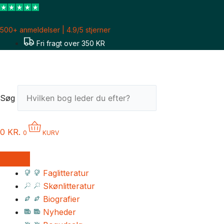
Gå
til
500+ anmeldelser | 4.9/5 stjerner
indholdet
Fri fragt over 350 KR
Søg
0
KR.
0
KURV
Faglitteratur
Skønlitteratur
Biografier
Nyheder