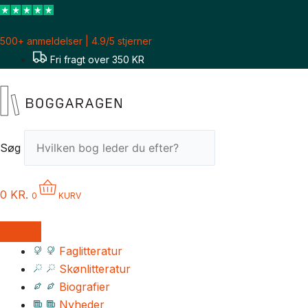
Gå
til
500+ anmeldelser | 4.9/5 stjerner
indholdet
Fri fragt over 350 KR
Søg
0
KR.
0
KURV
Faglitteratur
Skønlitteratur
Biografier
Nyheder