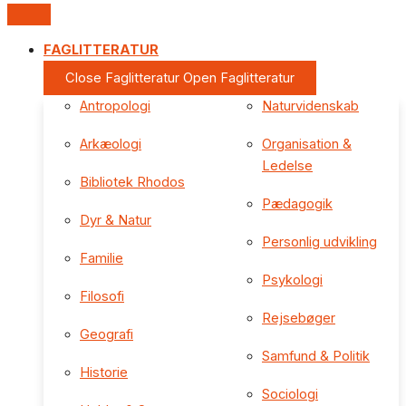
FAGLITTERATUR
Close Faglitteratur
Open Faglitteratur
Antropologi
Naturvidenskab
Arkæologi
Organisation &
Ledelse
Bibliotek Rhodos
Pædagogik
Dyr & Natur
Personlig udvikling
Familie
Psykologi
Filosofi
Rejsebøger
Geografi
Samfund & Politik
Historie
Sociologi