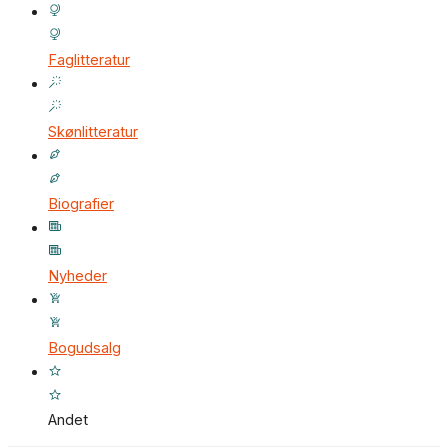
Faglitteratur
Skønlitteratur
Biografier
Nyheder
Bogudsalg
Andet