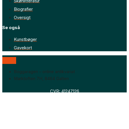
Skønlitteratur
Biografier
Oversigt
Se også
Kunstbøger
Gavekort
Boggaragen – online antikvariat
Marktoften 7H, 8464 Galten
CVR: 41247126
Faglitteratur
Skønlitteratur