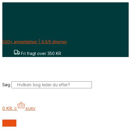
Gå
til
indholdet
500+ anmeldelser | 4.9/5 stjerner
Fri fragt over 350 KR
Søg
0
KR.
0
KURV