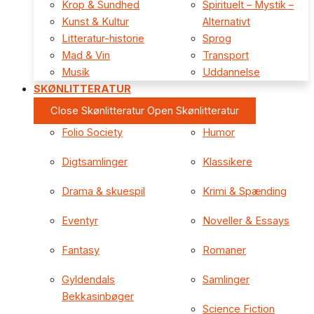
Krop & Sundhed
Spirituelt – Mystik –
Kunst & Kultur
Alternativt
Litteratur-historie
Sprog
Mad & Vin
Transport
Musik
Uddannelse
SKØNLITTERATUR
Close Skønlitteratur
Open Skønlitteratur
Folio Society
Humor
Digtsamlinger
Klassikere
Drama & skuespil
Krimi & Spænding
Eventyr
Noveller & Essays
Fantasy
Romaner
Gyldendals
Samlinger
Bekkasinbøger
Science Fiction