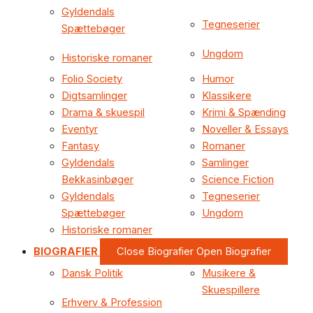
Gyldendals
Tegneserier
Spættebøger
Ungdom
Historiske romaner
Folio Society
Humor
Digtsamlinger
Klassikere
Drama & skuespil
Krimi & Spænding
Eventyr
Noveller & Essays
Fantasy
Romaner
Gyldendals
Samlinger
Bekkasinbøger
Science Fiction
Gyldendals
Tegneserier
Spættebøger
Ungdom
Historiske romaner
BIOGRAFIER
Close Biografier
Open Biografier
Dansk Politik
Musikere &
Skuespillere
Erhverv & Profession