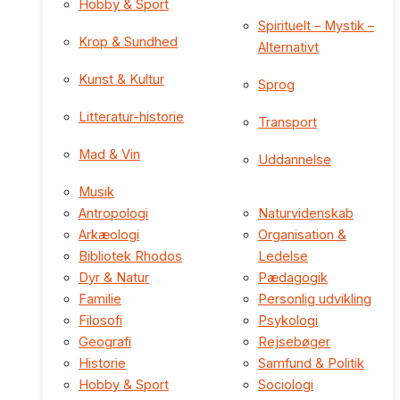
Hobby & Sport
Spirituelt – Mystik –
Krop & Sundhed
Alternativt
Kunst & Kultur
Sprog
Litteratur-historie
Transport
Mad & Vin
Uddannelse
Musik
Antropologi
Naturvidenskab
Arkæologi
Organisation &
Bibliotek Rhodos
Ledelse
Dyr & Natur
Pædagogik
Familie
Personlig udvikling
Filosofi
Psykologi
Geografi
Rejsebøger
Historie
Samfund & Politik
Hobby & Sport
Sociologi