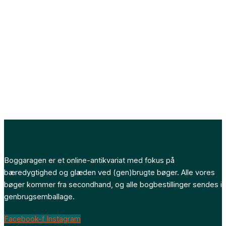
Boggaragen er et online-antikvariat med fokus på
bæredygtighed og glæden ved (gen)brugte bøger. Alle vores
bøger kommer fra secondhand, og alle bogbestillinger sendes i
genbrugsemballage.
Facebook-f
Instagram