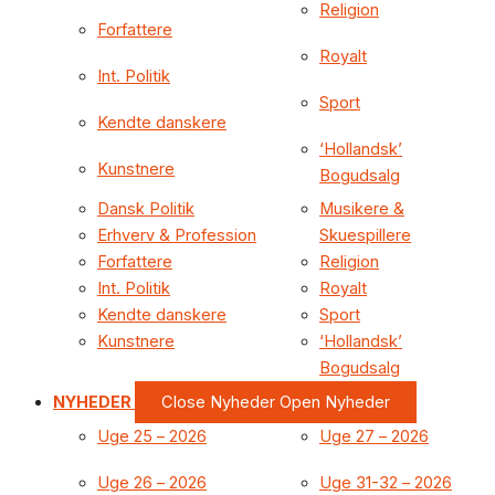
Religion
Forfattere
Royalt
Int. Politik
Sport
Kendte danskere
‘Hollandsk’
Kunstnere
Bogudsalg
Dansk Politik
Musikere &
Erhverv & Profession
Skuespillere
Forfattere
Religion
Int. Politik
Royalt
Kendte danskere
Sport
Kunstnere
‘Hollandsk’
Bogudsalg
NYHEDER
Close Nyheder
Open Nyheder
Uge 25 – 2026
Uge 27 – 2026
Uge 26 – 2026
Uge 31-32 – 2026