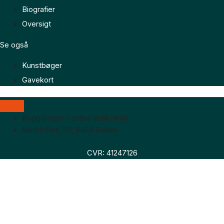
Biografier
Oversigt
Se også
Kunstbøger
Gavekort
Boggaragen – online antikvariat
Marktoften 7H, 8464 Galten
CVR: 41247126
Faglitteratur
Skønlitteratur