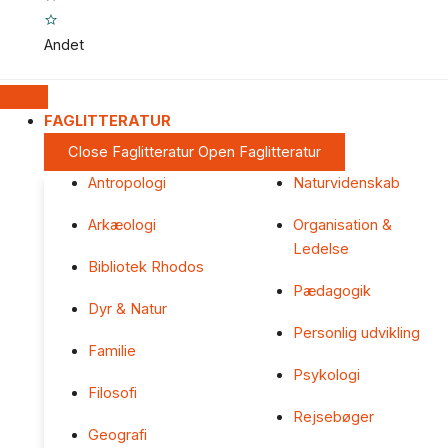
Andet
FAGLITTERATUR
Close Faglitteratur
Open Faglitteratur
Antropologi
Naturvidenskab
Arkæologi
Organisation &
Ledelse
Bibliotek Rhodos
Pædagogik
Dyr & Natur
Personlig udvikling
Familie
Psykologi
Filosofi
Rejsebøger
Geografi