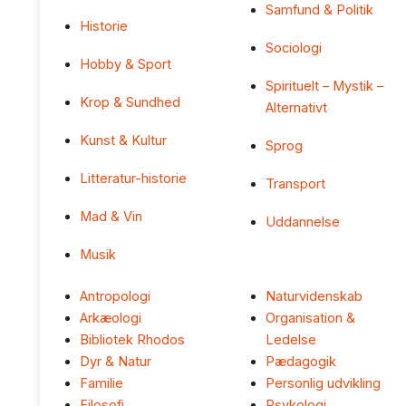
Samfund & Politik
Historie
Sociologi
Hobby & Sport
Spirituelt – Mystik –
Krop & Sundhed
Alternativt
Kunst & Kultur
Sprog
Litteratur-historie
Transport
Mad & Vin
Uddannelse
Musik
Antropologi
Naturvidenskab
Arkæologi
Organisation &
Bibliotek Rhodos
Ledelse
Dyr & Natur
Pædagogik
Familie
Personlig udvikling
Filosofi
Psykologi