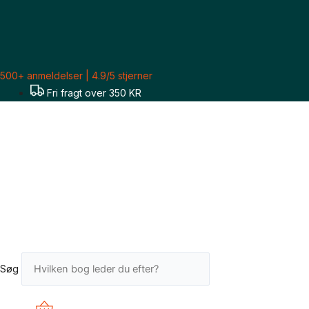
Gå
til
indholdet
500+ anmeldelser | 4.9/5 stjerner
Fri fragt over 350 KR
Søg