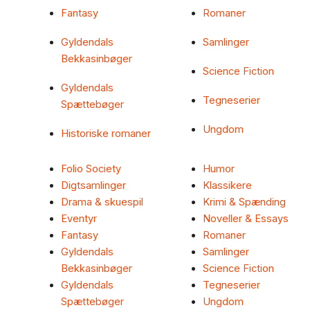
Fantasy
Romaner
Gyldendals
Samlinger
Bekkasinbøger
Science Fiction
Gyldendals
Tegneserier
Spættebøger
Ungdom
Historiske romaner
Folio Society
Humor
Digtsamlinger
Klassikere
Drama & skuespil
Krimi & Spænding
Eventyr
Noveller & Essays
Fantasy
Romaner
Gyldendals
Samlinger
Bekkasinbøger
Science Fiction
Gyldendals
Tegneserier
Spættebøger
Ungdom