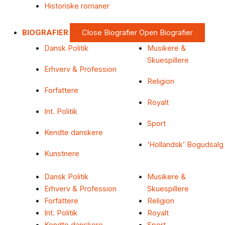
Historiske romaner
BIOGRAFIER
Close Biografier
Open Biografier
Dansk Politik
Musikere &
Skuespillere
Erhverv & Profession
Religion
Forfattere
Royalt
Int. Politik
Sport
Kendte danskere
‘Hollandsk’ Bogudsalg
Kunstnere
Dansk Politik
Musikere &
Erhverv & Profession
Skuespillere
Forfattere
Religion
Int. Politik
Royalt