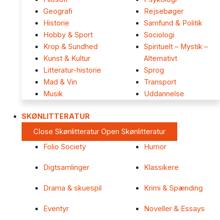
Geografi
Rejsebøger
Historie
Samfund & Politik
Hobby & Sport
Sociologi
Krop & Sundhed
Spirituelt – Mystik –
Kunst & Kultur
Alternativt
Litteratur-historie
Sprog
Mad & Vin
Transport
Musik
Uddannelse
SKØNLITTERATUR
Close Skønlitteratur
Open Skønlitteratur
Folio Society
Humor
Digtsamlinger
Klassikere
Drama & skuespil
Krimi & Spænding
Eventyr
Noveller & Essays