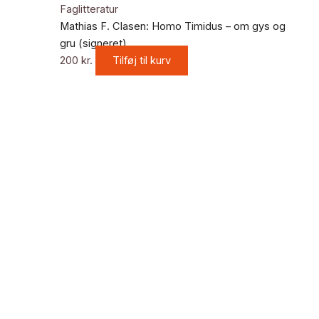
Faglitteratur
Mathias F. Clasen: Homo Timidus – om gys og
gru (signeret)
200
kr.
Tilføj til kurv