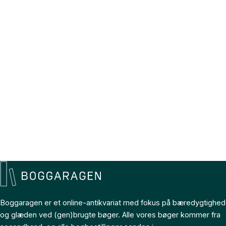
Boggaragen er et online-antikvariat med fokus på bæredygtighed
og glæden ved (gen)brugte bøger. Alle vores bøger kommer fra