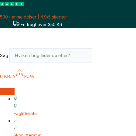
Gå
Sorteret
til
efter
500+ anmeldelser | 4.9/5 stjerner
indholdet
seneste
Fri fragt over 350 KR
Søg
0
KR.
0
KURV
Faglitteratur
Skønlitteratur