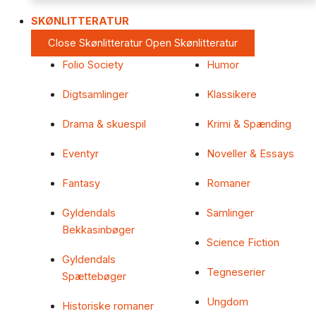
SKØNLITTERATUR
Close Skønlitteratur
Open Skønlitteratur
Folio Society
Humor
Digtsamlinger
Klassikere
Drama & skuespil
Krimi & Spænding
Eventyr
Noveller & Essays
Fantasy
Romaner
Gyldendals
Samlinger
Bekkasinbøger
Science Fiction
Gyldendals
Tegneserier
Spættebøger
Ungdom
Historiske romaner