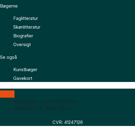
Bøgerne
Faglitteratur
Skønlitteratur
Biografier
Oversigt
Se også
Kunstbøger
Gavekort
Boggaragen – online antikvariat
Marktoften 7H, 8464 Galten
CVR: 41247126