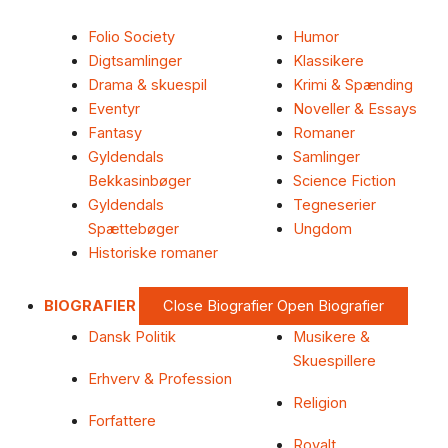
Folio Society
Humor
Digtsamlinger
Klassikere
Drama & skuespil
Krimi & Spænding
Eventyr
Noveller & Essays
Fantasy
Romaner
Gyldendals
Samlinger
Bekkasinbøger
Science Fiction
Gyldendals
Tegneserier
Spættebøger
Ungdom
Historiske romaner
BIOGRAFIER
Close Biografier
Open Biografier
Dansk Politik
Musikere &
Skuespillere
Erhverv & Profession
Religion
Forfattere
Royalt