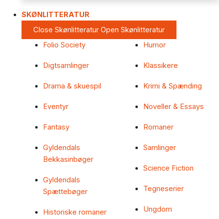
SKØNLITTERATUR
Close Skønlitteratur
Open Skønlitteratur
Folio Society
Humor
Digtsamlinger
Klassikere
Drama & skuespil
Krimi & Spænding
Eventyr
Noveller & Essays
Fantasy
Romaner
Gyldendals
Samlinger
Bekkasinbøger
Science Fiction
Gyldendals
Tegneserier
Spættebøger
Ungdom
Historiske romaner