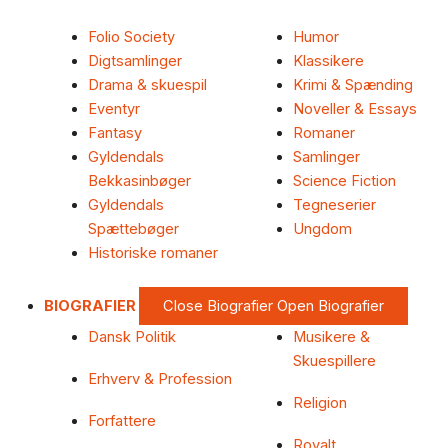
Folio Society
Humor
Digtsamlinger
Klassikere
Drama & skuespil
Krimi & Spænding
Eventyr
Noveller & Essays
Fantasy
Romaner
Gyldendals
Samlinger
Bekkasinbøger
Science Fiction
Gyldendals
Tegneserier
Spættebøger
Ungdom
Historiske romaner
BIOGRAFIER
Close Biografier
Open Biografier
Dansk Politik
Musikere &
Skuespillere
Erhverv & Profession
Religion
Forfattere
Royalt