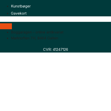
Kunstbøger
Gavekort
Boggaragen – online antikvariat
Marktoften 7H, 8464 Galten
CVR: 41247126
Faglitteratur
Skønlitteratur
Biografier
Nyheder
Om os