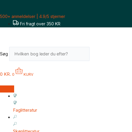
Gå
til
500+ anmeldelser | 4.9/5 stjerner
indholdet
Fri fragt over 350 KR
Søg
0
KR.
0
KURV
Faglitteratur
Skønlitteratur