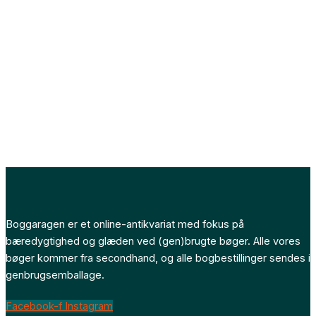
Boggaragen er et online-antikvariat med fokus på
bæredygtighed og glæden ved (gen)brugte bøger. Alle vores
bøger kommer fra secondhand, og alle bogbestillinger sendes i
genbrugsemballage.
Facebook-f
Instagram