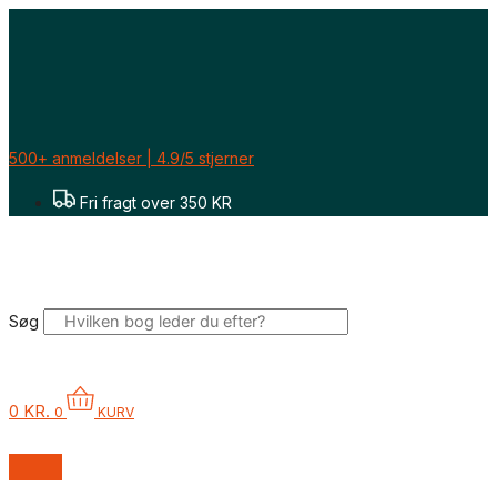
Gå
til
indholdet
500+ anmeldelser | 4.9/5 stjerner
Fri fragt over 350 KR
Søg
0
KR.
0
KURV