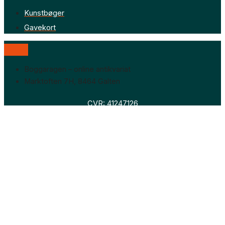
Kunstbøger
Gavekort
Boggaragen – online antikvariat
Marktoften 7H, 8464 Galten
CVR: 41247126
Faglitteratur
Skønlitteratur
Biografier
Nyheder
Om os