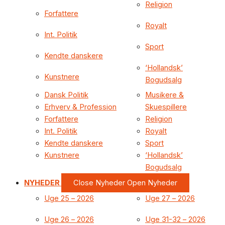
Religion
Forfattere
Royalt
Int. Politik
Sport
Kendte danskere
‘Hollandsk’
Kunstnere
Bogudsalg
Dansk Politik
Musikere &
Erhverv & Profession
Skuespillere
Forfattere
Religion
Int. Politik
Royalt
Kendte danskere
Sport
Kunstnere
‘Hollandsk’
Bogudsalg
NYHEDER
Close Nyheder
Open Nyheder
Uge 25 – 2026
Uge 27 – 2026
Uge 26 – 2026
Uge 31-32 – 2026