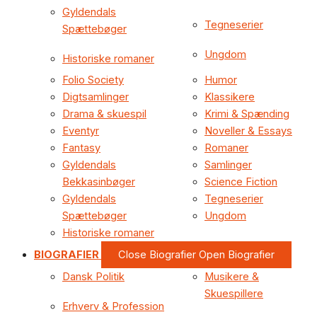
Gyldendals
Tegneserier
Spættebøger
Ungdom
Historiske romaner
Folio Society
Humor
Digtsamlinger
Klassikere
Drama & skuespil
Krimi & Spænding
Eventyr
Noveller & Essays
Fantasy
Romaner
Gyldendals
Samlinger
Bekkasinbøger
Science Fiction
Gyldendals
Tegneserier
Spættebøger
Ungdom
Historiske romaner
BIOGRAFIER
Close Biografier
Open Biografier
Dansk Politik
Musikere &
Skuespillere
Erhverv & Profession