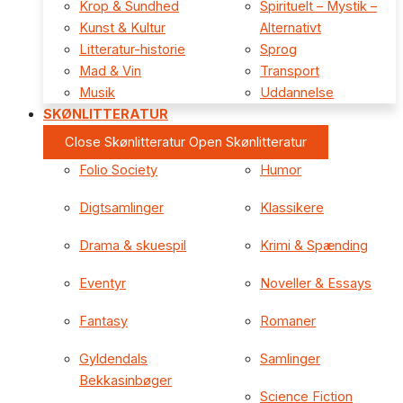
Krop & Sundhed
Spirituelt – Mystik –
Kunst & Kultur
Alternativt
Litteratur-historie
Sprog
Mad & Vin
Transport
Musik
Uddannelse
SKØNLITTERATUR
Close Skønlitteratur
Open Skønlitteratur
Folio Society
Humor
Digtsamlinger
Klassikere
Drama & skuespil
Krimi & Spænding
Eventyr
Noveller & Essays
Fantasy
Romaner
Gyldendals
Samlinger
Bekkasinbøger
Science Fiction