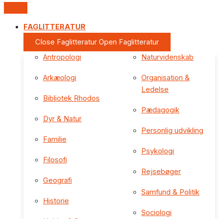
FAGLITTERATUR
Close Faglitteratur
Open Faglitteratur
Antropologi
Naturvidenskab
Arkæologi
Organisation &
Ledelse
Bibliotek Rhodos
Pædagogik
Dyr & Natur
Personlig udvikling
Familie
Psykologi
Filosofi
Rejsebøger
Geografi
Samfund & Politik
Historie
Sociologi