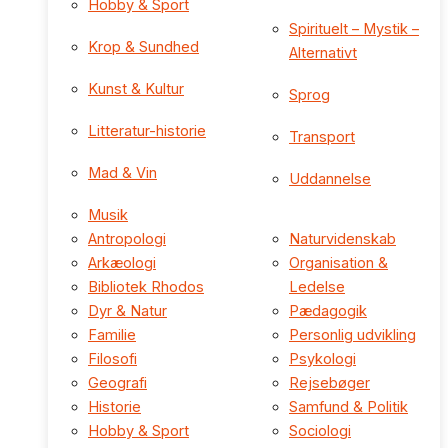
Hobby & Sport
Spirituelt – Mystik –
Krop & Sundhed
Alternativt
Kunst & Kultur
Sprog
Litteratur-historie
Transport
Mad & Vin
Uddannelse
Musik
Antropologi
Naturvidenskab
Arkæologi
Organisation &
Bibliotek Rhodos
Ledelse
Dyr & Natur
Pædagogik
Familie
Personlig udvikling
Filosofi
Psykologi
Geografi
Rejsebøger
Historie
Samfund & Politik
Hobby & Sport
Sociologi