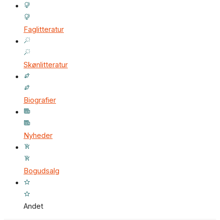
Faglitteratur
Skønlitteratur
Biografier
Nyheder
Bogudsalg
Andet