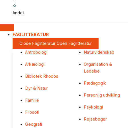
Andet
FAGLITTERATUR
Close Faglitteratur
Open Faglitteratur
Antropologi
Naturvidenskab
Arkæologi
Organisation &
Ledelse
Bibliotek Rhodos
Pædagogik
Dyr & Natur
Personlig udvikling
Familie
Psykologi
Filosofi
Rejsebøger
Geografi