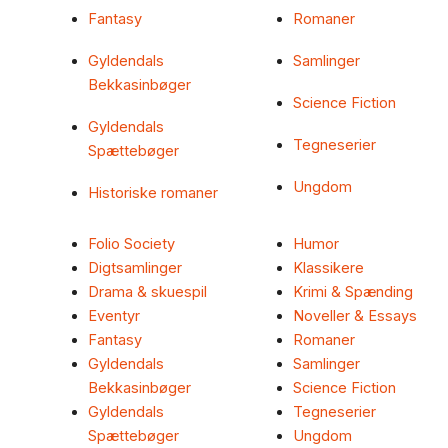
Fantasy
Romaner
Gyldendals
Samlinger
Bekkasinbøger
Science Fiction
Gyldendals
Tegneserier
Spættebøger
Ungdom
Historiske romaner
Folio Society
Humor
Digtsamlinger
Klassikere
Drama & skuespil
Krimi & Spænding
Eventyr
Noveller & Essays
Fantasy
Romaner
Gyldendals
Samlinger
Bekkasinbøger
Science Fiction
Gyldendals
Tegneserier
Spættebøger
Ungdom