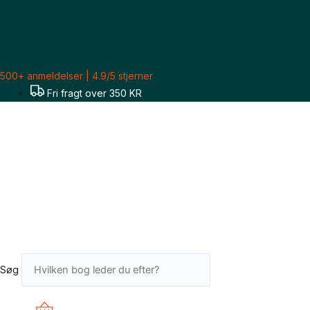
Gå
til
indholdet
500+ anmeldelser | 4.9/5 stjerner
Fri fragt over 350 KR
Søg