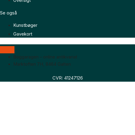
Oversigt
Se også
Kunstbøger
Gavekort
Boggaragen – online antikvariat
Marktoften 7H, 8464 Galten
CVR: 41247126
Faglitteratur
Skønlitteratur
Biografier