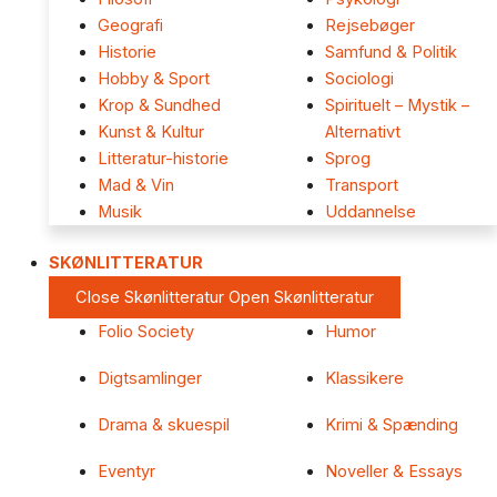
Geografi
Rejsebøger
Historie
Samfund & Politik
Hobby & Sport
Sociologi
Krop & Sundhed
Spirituelt – Mystik –
Kunst & Kultur
Alternativt
Litteratur-historie
Sprog
Mad & Vin
Transport
Musik
Uddannelse
SKØNLITTERATUR
Close Skønlitteratur
Open Skønlitteratur
Folio Society
Humor
Digtsamlinger
Klassikere
Drama & skuespil
Krimi & Spænding
Eventyr
Noveller & Essays