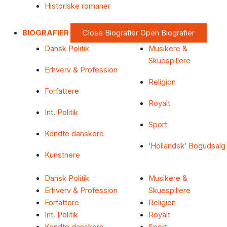
Historiske romaner
BIOGRAFIER
Close Biografier
Open Biografier
Dansk Politik
Musikere &
Skuespillere
Erhverv & Profession
Religion
Forfattere
Royalt
Int. Politik
Sport
Kendte danskere
‘Hollandsk’ Bogudsalg
Kunstnere
Dansk Politik
Musikere &
Erhverv & Profession
Skuespillere
Forfattere
Religion
Int. Politik
Royalt