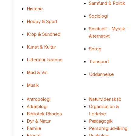
Samfund & Politik
Historie
Sociologi
Hobby & Sport
Spirituelt – Mystik –
Krop & Sundhed
Alternativt
Kunst & Kultur
Sprog
Litteratur-historie
Transport
Mad & Vin
Uddannelse
Musik
Antropologi
Naturvidenskab
Arkæologi
Organisation &
Bibliotek Rhodos
Ledelse
Dyr & Natur
Pædagogik
Familie
Personlig udvikling
Filosofi
Psykologi