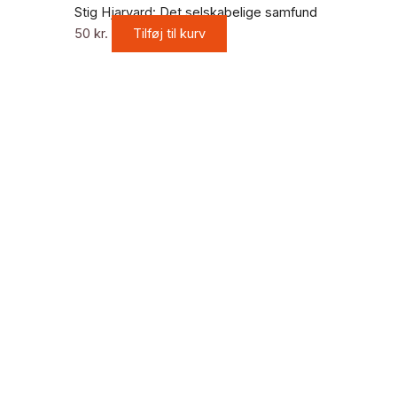
Stig Hjarvard: Det selskabelige samfund
50
kr.
Tilføj til kurv