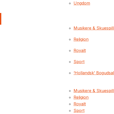
Ungdom
Musikere & Skuespil
Religion
Royalt
Sport
‘Hollandsk’ Bogudsa
Musikere & Skuespil
Religion
Royalt
Sport