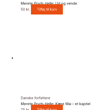
Merete Pryds Helle: Ud og vende
50
kr.
Tilføj til kurv
Danske forfattere
Merete Pryds Helle: Kære Mai – et kapitel
75
kr.
Tilføj til kurv