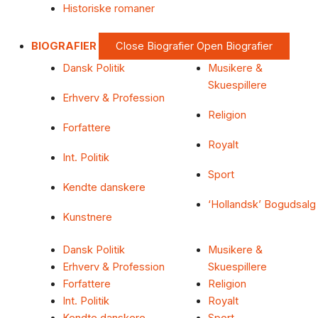
Historiske romaner
BIOGRAFIER
Close Biografier
Open Biografier
Dansk Politik
Musikere &
Skuespillere
Erhverv & Profession
Religion
Forfattere
Royalt
Int. Politik
Sport
Kendte danskere
‘Hollandsk’ Bogudsalg
Kunstnere
Dansk Politik
Musikere &
Erhverv & Profession
Skuespillere
Forfattere
Religion
Int. Politik
Royalt