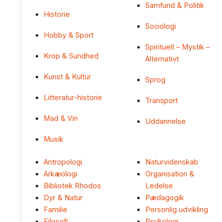
Samfund & Politik
Historie
Sociologi
Hobby & Sport
Spirituelt – Mystik –
Krop & Sundhed
Alternativt
Kunst & Kultur
Sprog
Litteratur-historie
Transport
Mad & Vin
Uddannelse
Musik
Antropologi
Naturvidenskab
Arkæologi
Organisation &
Bibliotek Rhodos
Ledelse
Dyr & Natur
Pædagogik
Familie
Personlig udvikling
Filosofi
Psykologi