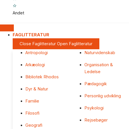
Andet
FAGLITTERATUR
Close Faglitteratur
Open Faglitteratur
Antropologi
Naturvidenskab
Arkæologi
Organisation &
Ledelse
Bibliotek Rhodos
Pædagogik
Dyr & Natur
Personlig udvikling
Familie
Psykologi
Filosofi
Rejsebøger
Geografi