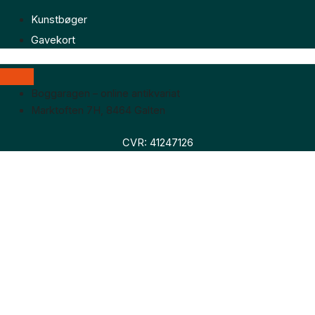
Kunstbøger
Gavekort
Boggaragen – online antikvariat
Marktoften 7H, 8464 Galten
CVR: 41247126
Faglitteratur
Skønlitteratur
Biografier
Nyheder
Om os