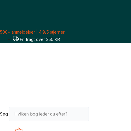
Gå
Sorteret
til
efter
indholdet
seneste
500+ anmeldelser | 4.9/5 stjerner
Fri fragt over 350 KR
Søg