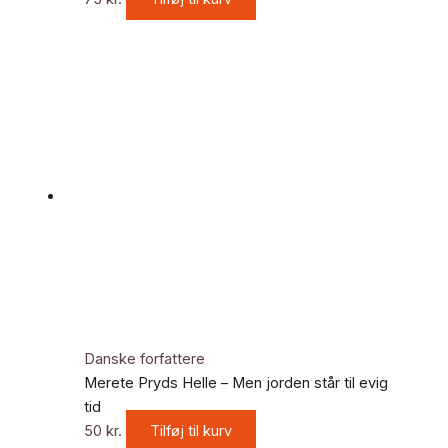
Danske forfattere
Merete Pryds Helle – Men jorden står til evig
tid
50
kr.
Tilføj til kurv