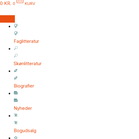
0
KR.
0
KURV
Faglitteratur
Skønlitteratur
Biografier
Nyheder
Bogudsalg