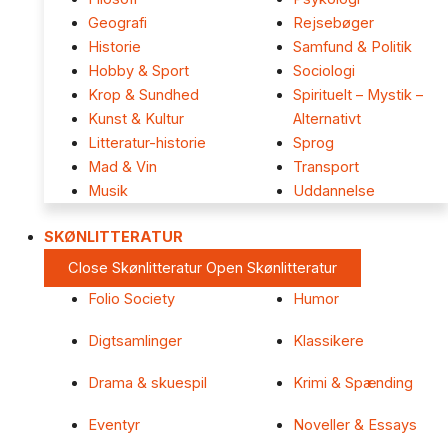
Geografi
Rejsebøger
Historie
Samfund & Politik
Hobby & Sport
Sociologi
Krop & Sundhed
Spirituelt – Mystik –
Kunst & Kultur
Alternativt
Litteratur-historie
Sprog
Mad & Vin
Transport
Musik
Uddannelse
SKØNLITTERATUR
Close Skønlitteratur
Open Skønlitteratur
Folio Society
Humor
Digtsamlinger
Klassikere
Drama & skuespil
Krimi & Spænding
Eventyr
Noveller & Essays