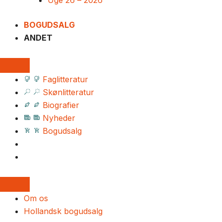
Uge 26 – 2026
BOGUDSALG
ANDET
Faglitteratur
Skønlitteratur
Biografier
Nyheder
Bogudsalg
Om os
Hollandsk bogudsalg