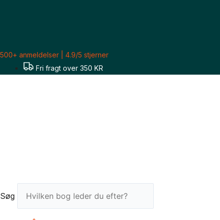
Gå
til
indholdet
500+ anmeldelser | 4.9/5 stjerner
Fri fragt over 350 KR
Søg