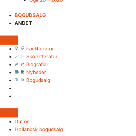
Uge 26 – 2026
BOGUDSALG
ANDET
Faglitteratur
Skønlitteratur
Biografier
Nyheder
Bogudsalg
Om os
Hollandsk bogudsalg