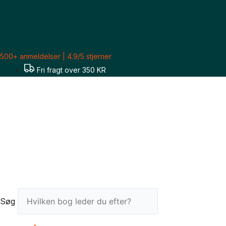
Gå
til
indholdet
500+ anmeldelser | 4.9/5 stjerner
Fri fragt over 350 KR
Søg