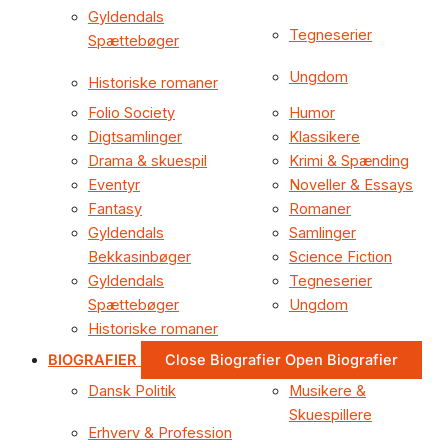
Gyldendals
Tegneserier
Spættebøger
Ungdom
Historiske romaner
Folio Society
Humor
Digtsamlinger
Klassikere
Drama & skuespil
Krimi & Spænding
Eventyr
Noveller & Essays
Fantasy
Romaner
Gyldendals
Samlinger
Bekkasinbøger
Science Fiction
Gyldendals
Tegneserier
Spættebøger
Ungdom
Historiske romaner
BIOGRAFIER
Close Biografier
Open Biografier
Dansk Politik
Musikere &
Skuespillere
Erhverv & Profession