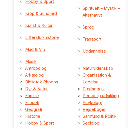
Hobby & Sport
Spirituelt – Mystik –
Krop & Sundhed
Alternativt
Kunst & Kultur
Sprog
Litteratur-historie
Transport
Mad & Vin
Uddannelse
Musik
Antropologi
Naturvidenskab
Arkæologi
Organisation &
Bibliotek Rhodos
Ledelse
Dyr & Natur
Pædagogik
Familie
Personlig udvikling
Filosofi
Psykologi
Geografi
Rejsebøger
Historie
Samfund & Politik
Hobby & Sport
Sociologi