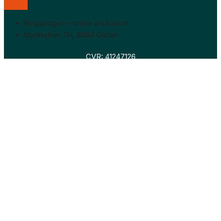
Boggaragen – online antikvariat
Marktoften 7H, 8464 Galten
CVR: 41247126
Faglitteratur
Skønlitteratur
Biografier
Nyheder
Om os
Hollandsk bogudsalg
Om os
Hollandsk bogudsalg