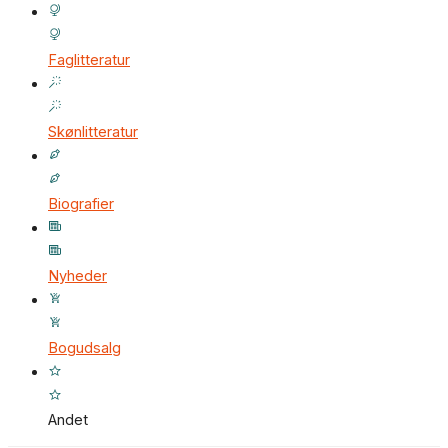
Faglitteratur
Skønlitteratur
Biografier
Nyheder
Bogudsalg
Andet