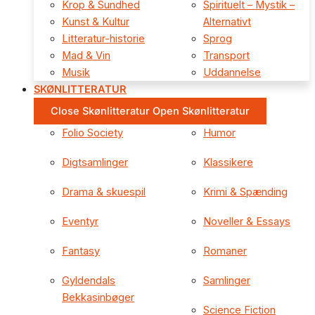
Krop & Sundhed
Spirituelt – Mystik –
Kunst & Kultur
Alternativt
Litteratur-historie
Sprog
Mad & Vin
Transport
Musik
Uddannelse
SKØNLITTERATUR
Close Skønlitteratur
Open Skønlitteratur
Folio Society
Humor
Digtsamlinger
Klassikere
Drama & skuespil
Krimi & Spænding
Eventyr
Noveller & Essays
Fantasy
Romaner
Gyldendals
Samlinger
Bekkasinbøger
Science Fiction