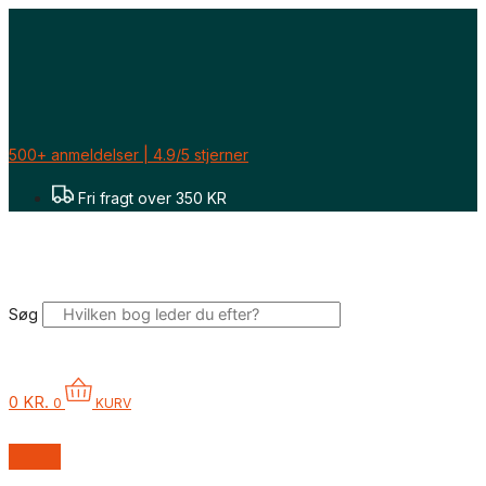
Gå
til
indholdet
500+ anmeldelser | 4.9/5 stjerner
Fri fragt over 350 KR
Søg
0
KR.
0
KURV