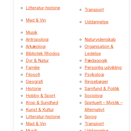
Litteratur-historie
Transport
Mad & Vin
Uddannelse
Musik
Antropologi
Naturvidenskab
Arkæologi
Organisation &
Bibliotek Rhodos
Ledelse
Dyr & Natur
Pædagogik
Familie
Personlig udvikling
Filosofi
Psykologi
Geografi
Rejsebøger
Historie
Samfund & Politik
Hobby & Sport
Sociologi
Krop & Sundhed
Spirituelt – Mystik –
Kunst & Kultur
Alternativt
Litteratur-historie
Sprog
Mad & Vin
Transport
Musik
Uddannelse