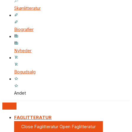
Skønlitteratur
Biografier
Nyheder
Bogudsalg
Andet
FAGLITTERATUR
Close Faglitteratur
Open Faglitteratur