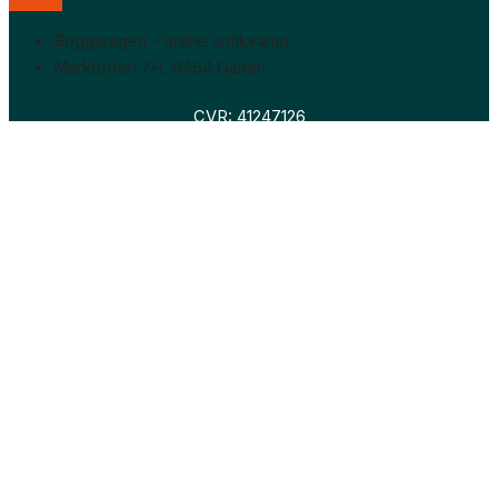
Boggaragen – online antikvariat
Marktoften 7H, 8464 Galten
CVR: 41247126
Faglitteratur
Skønlitteratur
Biografier
Nyheder
Om os
Hollandsk bogudsalg
Om os
Hollandsk bogudsalg