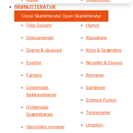
SKØNLITTERATUR
Close Skønlitteratur
Open Skønlitteratur
Folio Society
Humor
Digtsamlinger
Klassikere
Drama & skuespil
Krimi & Spænding
Eventyr
Noveller & Essays
Fantasy
Romaner
Gyldendals
Samlinger
Bekkasinbøger
Science Fiction
Gyldendals
Tegneserier
Spættebøger
Ungdom
Historiske romaner