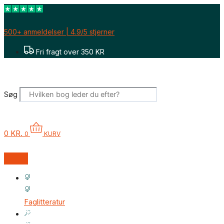
Gå
til
indholdet
500+ anmeldelser | 4.9/5 stjerner
Fri fragt over 350 KR
Søg
0
KR.
0
KURV
Faglitteratur