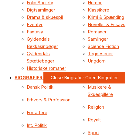
Folio Society
Humor
Digtsamlinger
Klassikere
Drama & skuespil
Krimi & Spænding
Eventyr
Noveller & Essays
Fantasy
Romaner
Gyldendals
Samlinger
Bekkasinbøger
Science Fiction
Gyldendals
Tegneserier
Spættebøger
Ungdom
Historiske romaner
BIOGRAFIER
Close Biografier
Open Biografier
Dansk Politik
Musikere &
Skuespillere
Erhverv & Profession
Religion
Forfattere
Royalt
Int. Politik
Sport