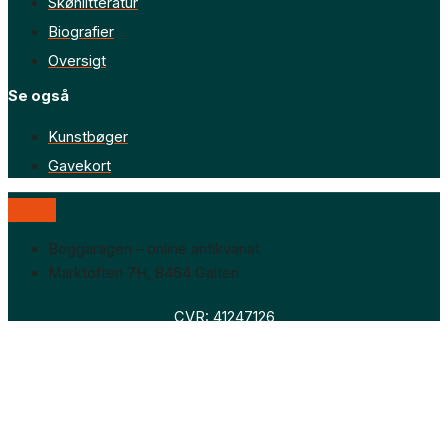
Skønlitteratur
Biografier
Oversigt
Se også
Kunstbøger
Gavekort
Boggaragen – online antikvariat
Marktoften 7H, 8464 Galten
CVR: 41247126
Faglitteratur
Skønlitteratur