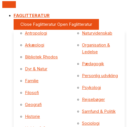
FAGLITTERATUR
Close Faglitteratur
Open Faglitteratur
Antropologi
Naturvidenskab
Arkæologi
Organisation &
Ledelse
Bibliotek Rhodos
Pædagogik
Dyr & Natur
Personlig udvikling
Familie
Psykologi
Filosofi
Rejsebøger
Geografi
Samfund & Politik
Historie
Sociologi