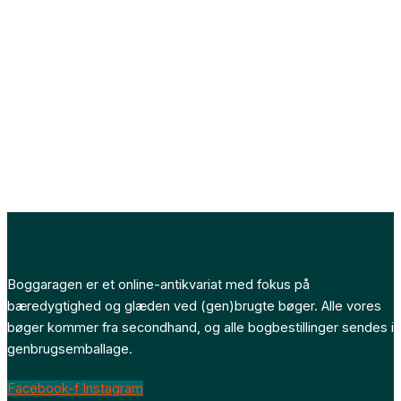
Boggaragen er et online-antikvariat med fokus på
bæredygtighed og glæden ved (gen)brugte bøger. Alle vores
bøger kommer fra secondhand, og alle bogbestillinger sendes i
genbrugsemballage.
Facebook-f
Instagram