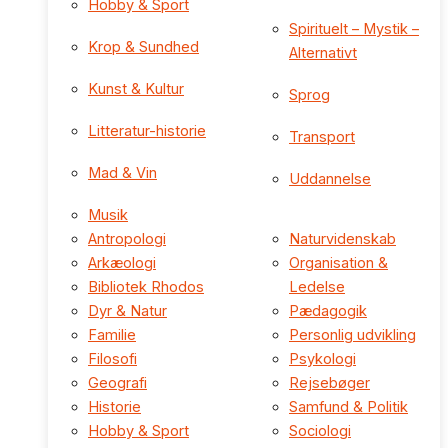
Hobby & Sport
Spirituelt – Mystik –
Krop & Sundhed
Alternativt
Kunst & Kultur
Sprog
Litteratur-historie
Transport
Mad & Vin
Uddannelse
Musik
Antropologi
Naturvidenskab
Arkæologi
Organisation &
Bibliotek Rhodos
Ledelse
Dyr & Natur
Pædagogik
Familie
Personlig udvikling
Filosofi
Psykologi
Geografi
Rejsebøger
Historie
Samfund & Politik
Hobby & Sport
Sociologi