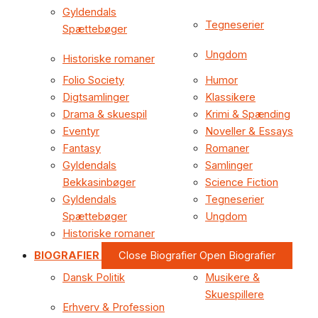
Gyldendals
Tegneserier
Spættebøger
Ungdom
Historiske romaner
Folio Society
Humor
Digtsamlinger
Klassikere
Drama & skuespil
Krimi & Spænding
Eventyr
Noveller & Essays
Fantasy
Romaner
Gyldendals
Samlinger
Bekkasinbøger
Science Fiction
Gyldendals
Tegneserier
Spættebøger
Ungdom
Historiske romaner
BIOGRAFIER
Close Biografier
Open Biografier
Dansk Politik
Musikere &
Skuespillere
Erhverv & Profession