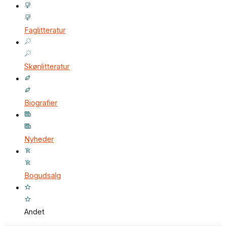
Faglitteratur
Skønlitteratur
Biografier
Nyheder
Bogudsalg
Andet