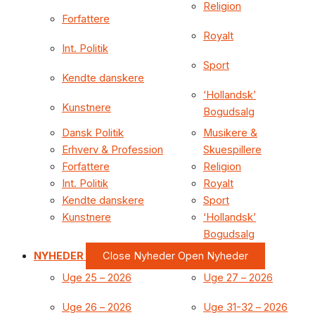
Religion
Forfattere
Royalt
Int. Politik
Sport
Kendte danskere
‘Hollandsk’
Kunstnere
Bogudsalg
Dansk Politik
Musikere &
Erhverv & Profession
Skuespillere
Forfattere
Religion
Int. Politik
Royalt
Kendte danskere
Sport
Kunstnere
‘Hollandsk’
Bogudsalg
NYHEDER
Close Nyheder
Open Nyheder
Uge 25 – 2026
Uge 27 – 2026
Uge 26 – 2026
Uge 31-32 – 2026