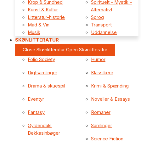
Krop & Sundhed
Spirituelt – Mystik –
Kunst & Kultur
Alternativt
Litteratur-historie
Sprog
Mad & Vin
Transport
Musik
Uddannelse
SKØNLITTERATUR
Close Skønlitteratur
Open Skønlitteratur
Folio Society
Humor
Digtsamlinger
Klassikere
Drama & skuespil
Krimi & Spænding
Eventyr
Noveller & Essays
Fantasy
Romaner
Gyldendals
Samlinger
Bekkasinbøger
Science Fiction