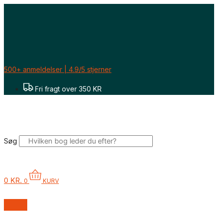
Gå
til
indholdet
500+ anmeldelser | 4.9/5 stjerner
Fri fragt over 350 KR
Søg
0
KR.
0
KURV