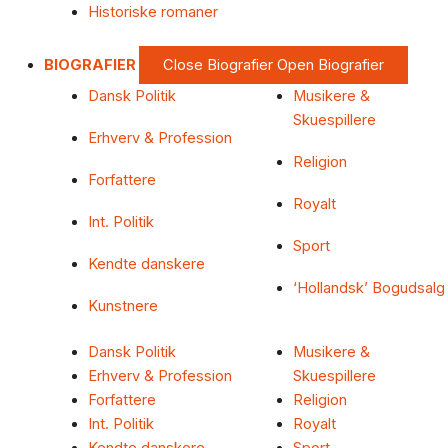
Historiske romaner
BIOGRAFIER
Close Biografier
Open Biografier
Dansk Politik
Musikere &
Skuespillere
Erhverv & Profession
Religion
Forfattere
Royalt
Int. Politik
Sport
Kendte danskere
‘Hollandsk’ Bogudsalg
Kunstnere
Dansk Politik
Musikere &
Erhverv & Profession
Skuespillere
Forfattere
Religion
Int. Politik
Royalt