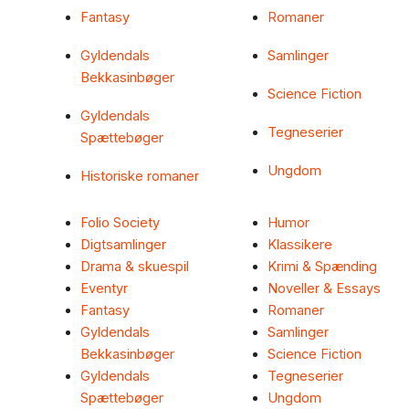
Fantasy
Romaner
Gyldendals
Samlinger
Bekkasinbøger
Science Fiction
Gyldendals
Tegneserier
Spættebøger
Ungdom
Historiske romaner
Folio Society
Humor
Digtsamlinger
Klassikere
Drama & skuespil
Krimi & Spænding
Eventyr
Noveller & Essays
Fantasy
Romaner
Gyldendals
Samlinger
Bekkasinbøger
Science Fiction
Gyldendals
Tegneserier
Spættebøger
Ungdom