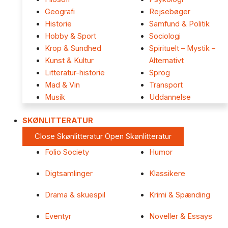
Geografi
Rejsebøger
Historie
Samfund & Politik
Hobby & Sport
Sociologi
Krop & Sundhed
Spirituelt – Mystik –
Kunst & Kultur
Alternativt
Litteratur-historie
Sprog
Mad & Vin
Transport
Musik
Uddannelse
SKØNLITTERATUR
Close Skønlitteratur
Open Skønlitteratur
Folio Society
Humor
Digtsamlinger
Klassikere
Drama & skuespil
Krimi & Spænding
Eventyr
Noveller & Essays