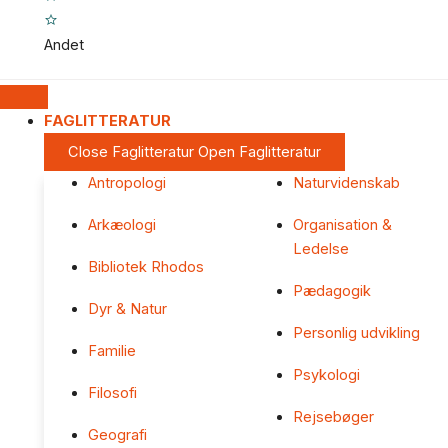
Andet
FAGLITTERATUR
Close Faglitteratur
Open Faglitteratur
Antropologi
Naturvidenskab
Arkæologi
Organisation &
Ledelse
Bibliotek Rhodos
Pædagogik
Dyr & Natur
Personlig udvikling
Familie
Psykologi
Filosofi
Rejsebøger
Geografi