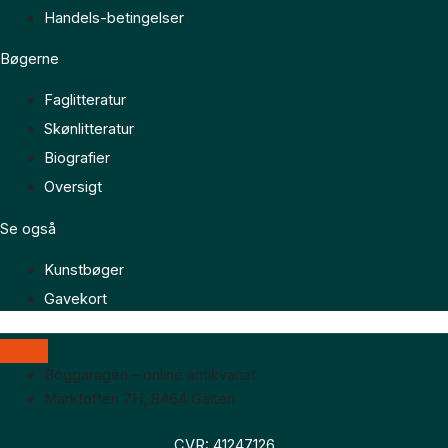
Handels-betingelser
Bøgerne
Faglitteratur
Skønlitteratur
Biografier
Oversigt
Se også
Kunstbøger
Gavekort
Boggaragen – online antikvariat
Marktoften 7H, 8464 Galten
CVR: 41247126