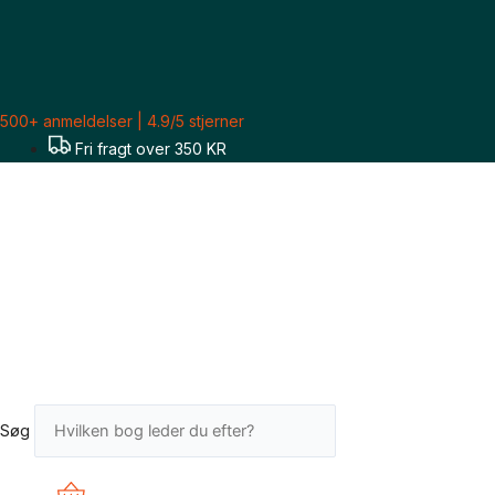
Gå
til
indholdet
500+ anmeldelser | 4.9/5 stjerner
Fri fragt over 350 KR
Søg