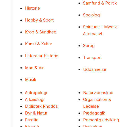
Samfund & Politik
Historie
Sociologi
Hobby & Sport
Spirituelt – Mystik –
Krop & Sundhed
Alternativt
Kunst & Kultur
Sprog
Litteratur-historie
Transport
Mad & Vin
Uddannelse
Musik
Antropologi
Naturvidenskab
Arkæologi
Organisation &
Bibliotek Rhodos
Ledelse
Dyr & Natur
Pædagogik
Familie
Personlig udvikling
Filosofi
Psykologi