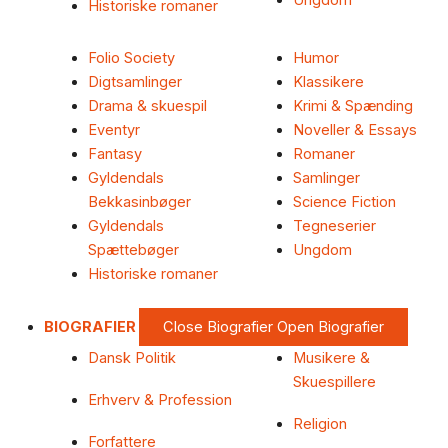
Ungdom
Historiske romaner
Folio Society
Humor
Digtsamlinger
Klassikere
Drama & skuespil
Krimi & Spænding
Eventyr
Noveller & Essays
Fantasy
Romaner
Gyldendals
Samlinger
Bekkasinbøger
Science Fiction
Gyldendals
Tegneserier
Spættebøger
Ungdom
Historiske romaner
BIOGRAFIER
Close Biografier
Open Biografier
Dansk Politik
Musikere &
Skuespillere
Erhverv & Profession
Religion
Forfattere