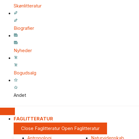
Skønlitteratur
Biografier
Nyheder
Bogudsalg
Andet
FAGLITTERATUR
Close Faglitteratur
Open Faglitteratur
Antropologi
Naturvidenskab