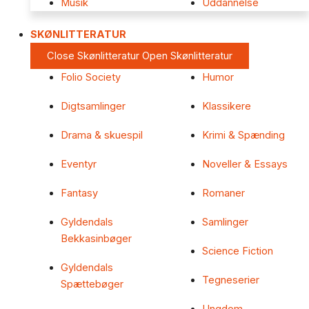
Musik
Uddannelse
SKØNLITTERATUR
Close Skønlitteratur
Open Skønlitteratur
Folio Society
Humor
Digtsamlinger
Klassikere
Drama & skuespil
Krimi & Spænding
Eventyr
Noveller & Essays
Fantasy
Romaner
Gyldendals
Samlinger
Bekkasinbøger
Science Fiction
Gyldendals
Tegneserier
Spættebøger