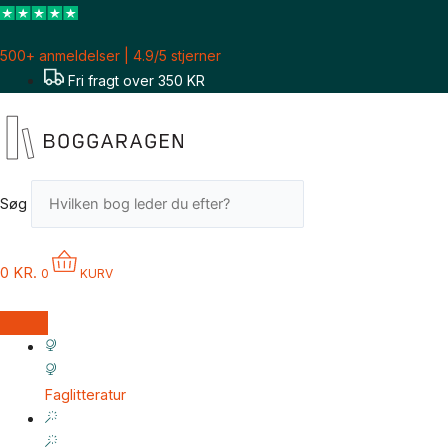
Gå
til
500+ anmeldelser | 4.9/5 stjerner
indholdet
Fri fragt over 350 KR
Søg
0
KR.
0
KURV
Faglitteratur