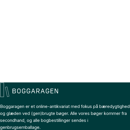
Boggaragen er et online-antikvariat med fokus på bæredygtighed
og glæden ved (gen)brugte bøger. Alle vores bøger kommer fra
secondhand, og alle bogbestillinger sendes i
genbrugsemballage.