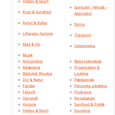
Hobby & Sport
Spirituelt – Mystik –
Krop & Sundhed
Alternativt
Kunst & Kultur
Sprog
Litteratur-historie
Transport
Mad & Vin
Uddannelse
Musik
Antropologi
Naturvidenskab
Arkæologi
Organisation &
Bibliotek Rhodos
Ledelse
Dyr & Natur
Pædagogik
Familie
Personlig udvikling
Filosofi
Psykologi
Geografi
Rejsebøger
Historie
Samfund & Politik
Hobby & Sport
Sociologi