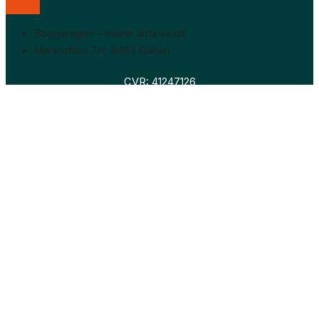
Boggaragen – online antikvariat
Marktoften 7H, 8464 Galten
CVR: 41247126
Faglitteratur
Skønlitteratur
Biografier
Nyheder
Om os
Hollandsk bogudsalg
Om os
Hollandsk bogudsalg