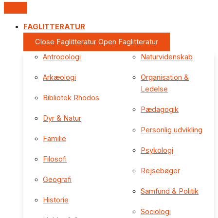
FAGLITTERATUR
Close Faglitteratur
Open Faglitteratur
Antropologi
Naturvidenskab
Arkæologi
Organisation &
Ledelse
Bibliotek Rhodos
Pædagogik
Dyr & Natur
Personlig udvikling
Familie
Psykologi
Filosofi
Rejsebøger
Geografi
Samfund & Politik
Historie
Sociologi