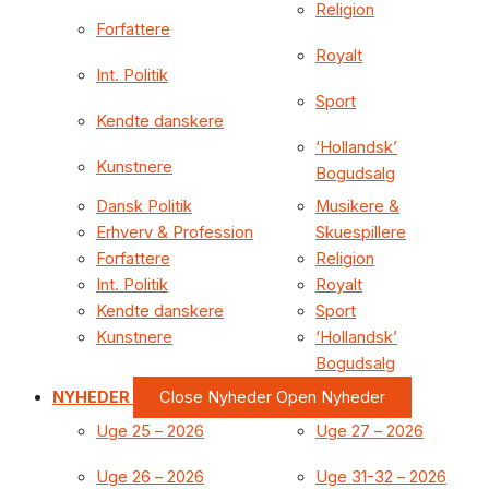
Religion
Forfattere
Royalt
Int. Politik
Sport
Kendte danskere
‘Hollandsk’
Kunstnere
Bogudsalg
Dansk Politik
Musikere &
Erhverv & Profession
Skuespillere
Forfattere
Religion
Int. Politik
Royalt
Kendte danskere
Sport
Kunstnere
‘Hollandsk’
Bogudsalg
NYHEDER
Close Nyheder
Open Nyheder
Uge 25 – 2026
Uge 27 – 2026
Uge 26 – 2026
Uge 31-32 – 2026