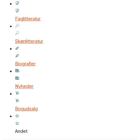
Faglitteratur
Skønlitteratur
Biografier
Nyheder
Bogudsalg
Andet