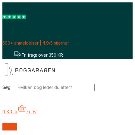
Gå
til
indholdet
500+ anmeldelser | 4.9/5 stjerner
Fri fragt over 350 KR
Søg
0
KR.
0
KURV