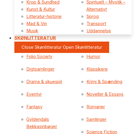
Krop & Sundhed
Spirituelt – Mystik –
Kunst & Kultur
Alternativt
Litteratur-historie
Sprog
Mad & Vin
Transport
Musik
Uddannelse
SKØNLITTERATUR
Close Skønlitteratur
Open Skønlitteratur
Folio Society
Humor
Digtsamlinger
Klassikere
Drama & skuespil
Krimi & Spænding
Eventyr
Noveller & Essays
Fantasy
Romaner
Gyldendals
Samlinger
Bekkasinbøger
Science Fiction