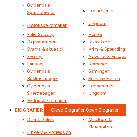
Gyldendals
Tegneserier
Spættebøger
Ungdom
Historiske romaner
Folio Society
Humor
Digtsamlinger
Klassikere
Drama & skuespil
Krimi & Spænding
Eventyr
Noveller & Essays
Fantasy
Romaner
Gyldendals
Samlinger
Bekkasinbøger
Science Fiction
Gyldendals
Tegneserier
Spættebøger
Ungdom
Historiske romaner
BIOGRAFIER
Close Biografier
Open Biografier
Dansk Politik
Musikere &
Skuespillere
Erhverv & Profession