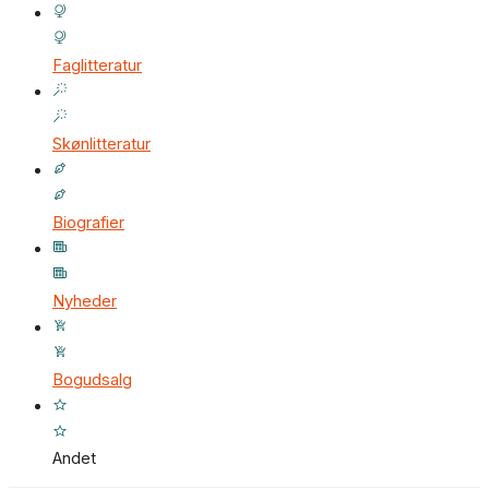
Faglitteratur
Skønlitteratur
Biografier
Nyheder
Bogudsalg
Andet