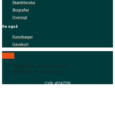
Skønlitteratur
Biografier
Oversigt
Se også
Kunstbøger
Gavekort
Boggaragen – online antikvariat
Marktoften 7H, 8464 Galten
CVR: 41247126
Faglitteratur
Skønlitteratur