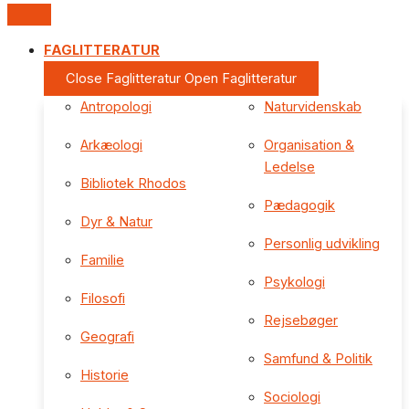
FAGLITTERATUR
Close Faglitteratur
Open Faglitteratur
Antropologi
Naturvidenskab
Arkæologi
Organisation &
Ledelse
Bibliotek Rhodos
Pædagogik
Dyr & Natur
Personlig udvikling
Familie
Psykologi
Filosofi
Rejsebøger
Geografi
Samfund & Politik
Historie
Sociologi