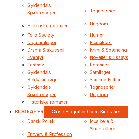
Gyldendals
Tegneserier
Spættebøger
Ungdom
Historiske romaner
Folio Society
Humor
Digtsamlinger
Klassikere
Drama & skuespil
Krimi & Spænding
Eventyr
Noveller & Essays
Fantasy
Romaner
Gyldendals
Samlinger
Bekkasinbøger
Science Fiction
Gyldendals
Tegneserier
Spættebøger
Ungdom
Historiske romaner
BIOGRAFIER
Close Biografier
Open Biografier
Dansk Politik
Musikere &
Skuespillere
Erhverv & Profession