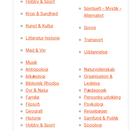
Hobby & Sport
Spirituelt – Mystik –
Krop & Sundhed
Alternativt
Kunst & Kultur
Sprog
Litteratur-historie
Transport
Mad & Vin
Uddannelse
Musik
Antropologi
Naturvidenskab
Arkæologi
Organisation &
Bibliotek Rhodos
Ledelse
Dyr & Natur
Pædagogik
Familie
Personlig udvikling
Filosofi
Psykologi
Geografi
Rejsebøger
Historie
Samfund & Politik
Hobby & Sport
Sociologi