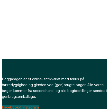
Boggaragen er et online-antikvariat med fokus på
bæredygtighed og glæden ved (gen)brugte bøger. Alle vores
bøger kommer fra secondhand, og alle bogbestillinger sendes i
genbrugsemballage.
Facebook-f
Instagram