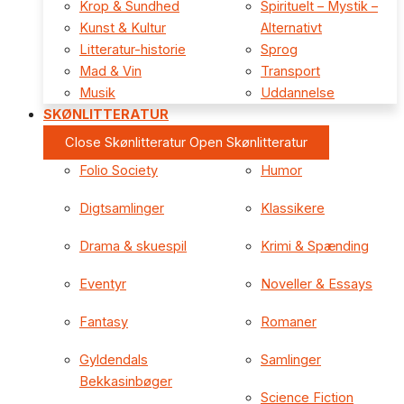
Krop & Sundhed
Spirituelt – Mystik –
Kunst & Kultur
Alternativt
Litteratur-historie
Sprog
Mad & Vin
Transport
Musik
Uddannelse
SKØNLITTERATUR
Close Skønlitteratur
Open Skønlitteratur
Folio Society
Humor
Digtsamlinger
Klassikere
Drama & skuespil
Krimi & Spænding
Eventyr
Noveller & Essays
Fantasy
Romaner
Gyldendals
Samlinger
Bekkasinbøger
Science Fiction