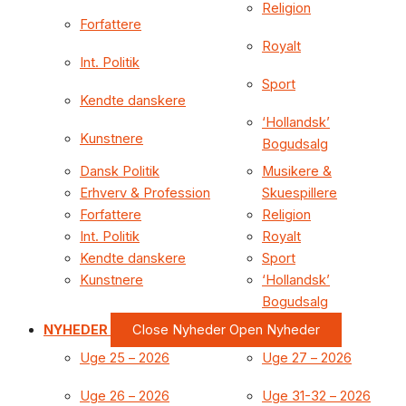
Religion
Forfattere
Royalt
Int. Politik
Sport
Kendte danskere
‘Hollandsk’
Kunstnere
Bogudsalg
Dansk Politik
Musikere &
Erhverv & Profession
Skuespillere
Forfattere
Religion
Int. Politik
Royalt
Kendte danskere
Sport
Kunstnere
‘Hollandsk’
Bogudsalg
NYHEDER
Close Nyheder
Open Nyheder
Uge 25 – 2026
Uge 27 – 2026
Uge 26 – 2026
Uge 31-32 – 2026