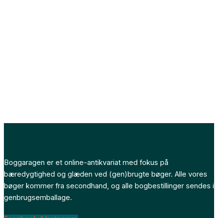
Boggaragen er et online-antikvariat med fokus på
bæredygtighed og glæden ved (gen)brugte bøger. Alle vores
bøger kommer fra secondhand, og alle bogbestillinger sendes i
genbrugsemballage.