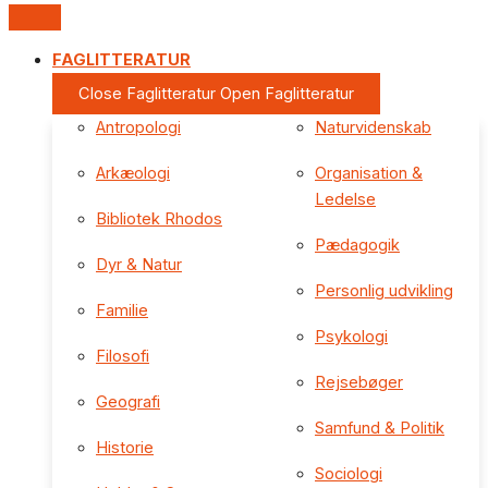
FAGLITTERATUR
Close Faglitteratur
Open Faglitteratur
Antropologi
Naturvidenskab
Arkæologi
Organisation &
Ledelse
Bibliotek Rhodos
Pædagogik
Dyr & Natur
Personlig udvikling
Familie
Psykologi
Filosofi
Rejsebøger
Geografi
Samfund & Politik
Historie
Sociologi