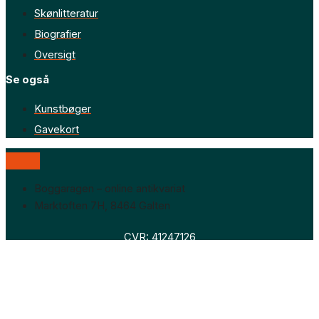
Skønlitteratur
Biografier
Oversigt
Se også
Kunstbøger
Gavekort
Boggaragen – online antikvariat
Marktoften 7H, 8464 Galten
CVR: 41247126
Faglitteratur
Skønlitteratur