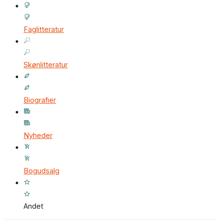
Faglitteratur
Skønlitteratur
Biografier
Nyheder
Bogudsalg
Andet