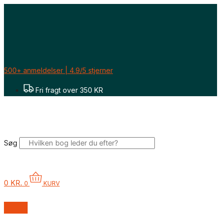
Gå
Sorteret
til
efter
indholdet
seneste
500+ anmeldelser | 4.9/5 stjerner
Fri fragt over 350 KR
Søg
0
KR.
0
KURV