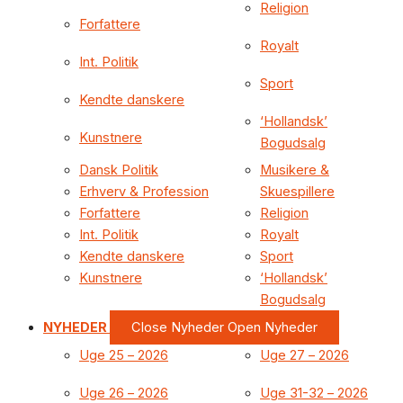
Religion
Forfattere
Royalt
Int. Politik
Sport
Kendte danskere
‘Hollandsk’
Kunstnere
Bogudsalg
Dansk Politik
Musikere &
Erhverv & Profession
Skuespillere
Forfattere
Religion
Int. Politik
Royalt
Kendte danskere
Sport
Kunstnere
‘Hollandsk’
Bogudsalg
NYHEDER
Close Nyheder
Open Nyheder
Uge 25 – 2026
Uge 27 – 2026
Uge 26 – 2026
Uge 31-32 – 2026