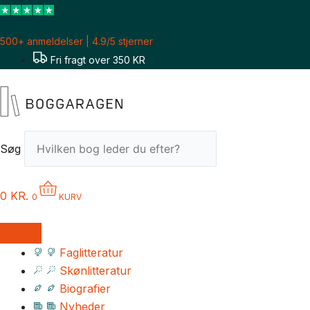
Gå
til
500+ anmeldelser | 4.9/5 stjerner
indholdet
Fri fragt over 350 KR
Søg
0
KR.
0
KURV
Faglitteratur
Skønlitteratur
Biografier
Nyheder