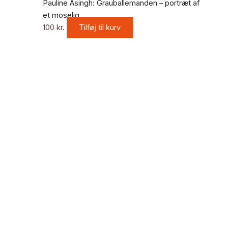
Pauline Asingh: Grauballemanden – portræt af
et moselig
100
kr.
Tilføj til kurv