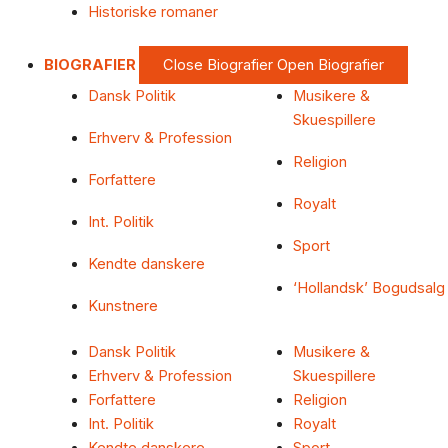
Historiske romaner
BIOGRAFIER
Close Biografier
Open Biografier
Dansk Politik
Musikere &
Skuespillere
Erhverv & Profession
Religion
Forfattere
Royalt
Int. Politik
Sport
Kendte danskere
‘Hollandsk’ Bogudsalg
Kunstnere
Dansk Politik
Musikere &
Erhverv & Profession
Skuespillere
Forfattere
Religion
Int. Politik
Royalt