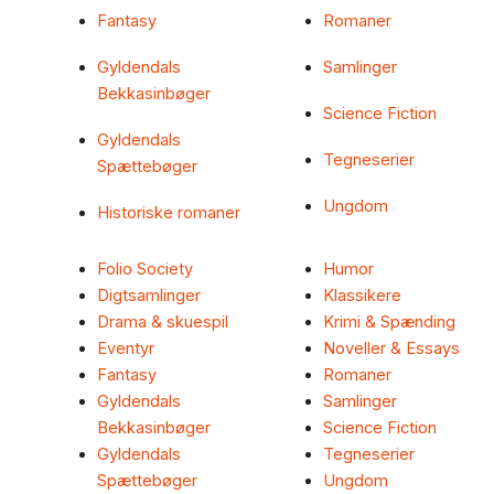
Fantasy
Romaner
Gyldendals
Samlinger
Bekkasinbøger
Science Fiction
Gyldendals
Tegneserier
Spættebøger
Ungdom
Historiske romaner
Folio Society
Humor
Digtsamlinger
Klassikere
Drama & skuespil
Krimi & Spænding
Eventyr
Noveller & Essays
Fantasy
Romaner
Gyldendals
Samlinger
Bekkasinbøger
Science Fiction
Gyldendals
Tegneserier
Spættebøger
Ungdom