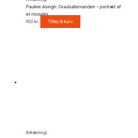
Pauline Asingh: Grauballemanden – portræt af
et moselig
100
kr.
Tilføj til kurv
Arkæologi