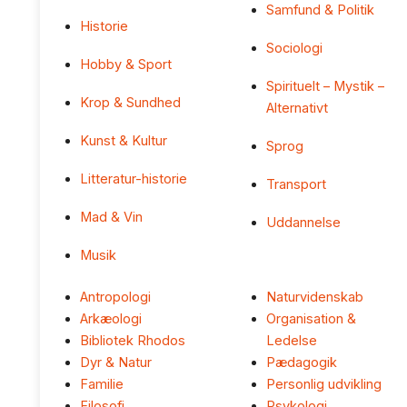
Samfund & Politik
Historie
Sociologi
Hobby & Sport
Spirituelt – Mystik –
Krop & Sundhed
Alternativt
Kunst & Kultur
Sprog
Litteratur-historie
Transport
Mad & Vin
Uddannelse
Musik
Antropologi
Naturvidenskab
Arkæologi
Organisation &
Bibliotek Rhodos
Ledelse
Dyr & Natur
Pædagogik
Familie
Personlig udvikling
Filosofi
Psykologi