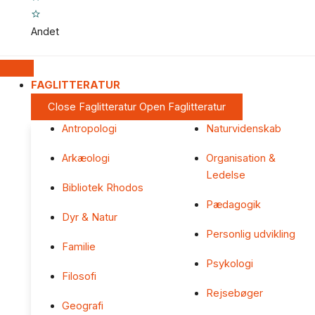
Andet
FAGLITTERATUR
Close Faglitteratur
Open Faglitteratur
Antropologi
Naturvidenskab
Arkæologi
Organisation &
Ledelse
Bibliotek Rhodos
Pædagogik
Dyr & Natur
Personlig udvikling
Familie
Psykologi
Filosofi
Rejsebøger
Geografi