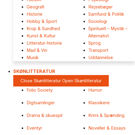
Geografi
Rejsebøger
Historie
Samfund & Politik
Hobby & Sport
Sociologi
Krop & Sundhed
Spirituelt – Mystik –
Kunst & Kultur
Alternativt
Litteratur-historie
Sprog
Mad & Vin
Transport
Musik
Uddannelse
SKØNLITTERATUR
Close Skønlitteratur
Open Skønlitteratur
Folio Society
Humor
Digtsamlinger
Klassikere
Drama & skuespil
Krimi & Spænding
Eventyr
Noveller & Essays