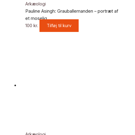
Arkæologi
Pauline Asingh: Grauballemanden – portræt af
et moselig
100
kr.
Tilføj til kurv
Arkæologi