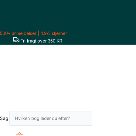
Gå
Sorteret
til
efter
indholdet
seneste
500+ anmeldelser | 4.9/5 stjerner
Fri fragt over 350 KR
Søg