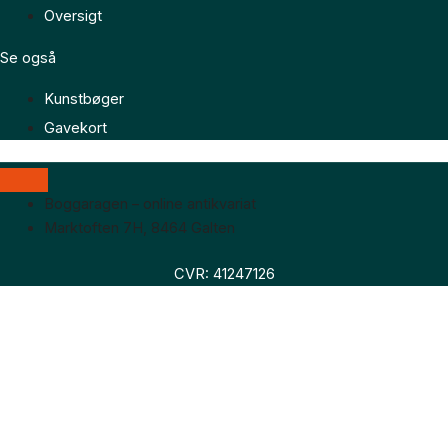
Oversigt
Se også
Kunstbøger
Gavekort
Boggaragen – online antikvariat
Marktoften 7H, 8464 Galten
CVR: 41247126
Faglitteratur
Skønlitteratur
Biografier