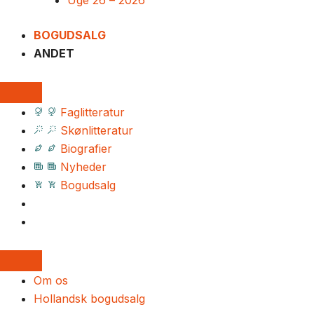
Uge 26 – 2026
BOGUDSALG
ANDET
Faglitteratur
Skønlitteratur
Biografier
Nyheder
Bogudsalg
Om os
Hollandsk bogudsalg