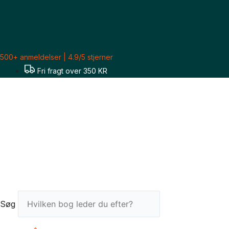
Gå
til
indholdet
500+ anmeldelser | 4.9/5 stjerner
Fri fragt over 350 KR
Søg