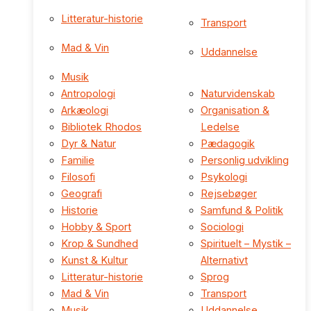
Litteratur-historie
Transport
Mad & Vin
Uddannelse
Musik
Antropologi
Naturvidenskab
Arkæologi
Organisation &
Bibliotek Rhodos
Ledelse
Dyr & Natur
Pædagogik
Familie
Personlig udvikling
Filosofi
Psykologi
Geografi
Rejsebøger
Historie
Samfund & Politik
Hobby & Sport
Sociologi
Krop & Sundhed
Spirituelt – Mystik –
Kunst & Kultur
Alternativt
Litteratur-historie
Sprog
Mad & Vin
Transport
Musik
Uddannelse