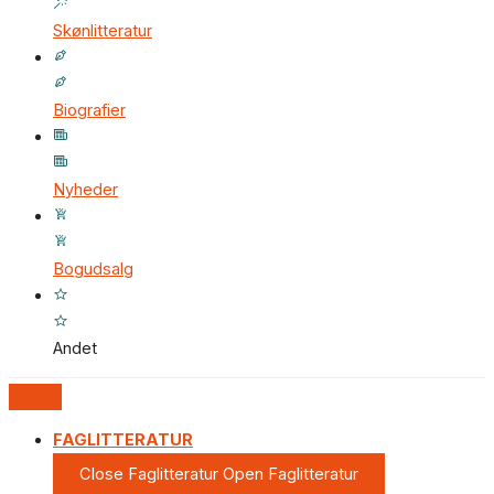
Skønlitteratur
Biografier
Nyheder
Bogudsalg
Andet
FAGLITTERATUR
Close Faglitteratur
Open Faglitteratur