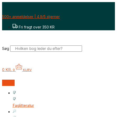
Gå
til
indholdet
500+ anmeldelser | 4.9/5 stjerner
Fri fragt over 350 KR
Søg
0
KR.
0
KURV
Faglitteratur