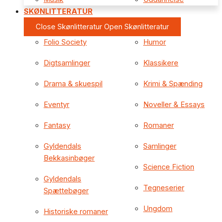
SKØNLITTERATUR
Close Skønlitteratur
Open Skønlitteratur
Folio Society
Humor
Digtsamlinger
Klassikere
Drama & skuespil
Krimi & Spænding
Eventyr
Noveller & Essays
Fantasy
Romaner
Gyldendals
Samlinger
Bekkasinbøger
Science Fiction
Gyldendals
Tegneserier
Spættebøger
Ungdom
Historiske romaner