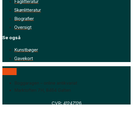
Faglitteratur
Skønlitteratur
Biografier
Oversigt
Se også
Kunstbøger
Gavekort
Boggaragen – online antikvariat
Marktoften 7H, 8464 Galten
CVR: 41247126
Faglitteratur
Skønlitteratur