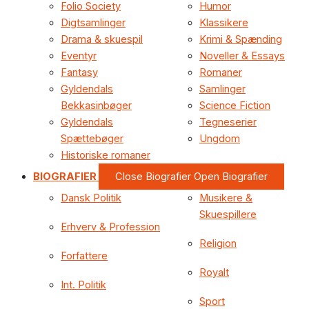
Folio Society
Humor
Digtsamlinger
Klassikere
Drama & skuespil
Krimi & Spænding
Eventyr
Noveller & Essays
Fantasy
Romaner
Gyldendals
Samlinger
Bekkasinbøger
Science Fiction
Gyldendals
Tegneserier
Spættebøger
Ungdom
Historiske romaner
BIOGRAFIER
Close Biografier
Open Biografier
Dansk Politik
Musikere &
Skuespillere
Erhverv & Profession
Religion
Forfattere
Royalt
Int. Politik
Sport