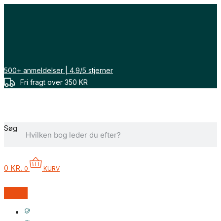
Gå
til
indholdet
500+ anmeldelser | 4.9/5 stjerner
Fri fragt over 350 KR
Søg
0
KR.
0
KURV