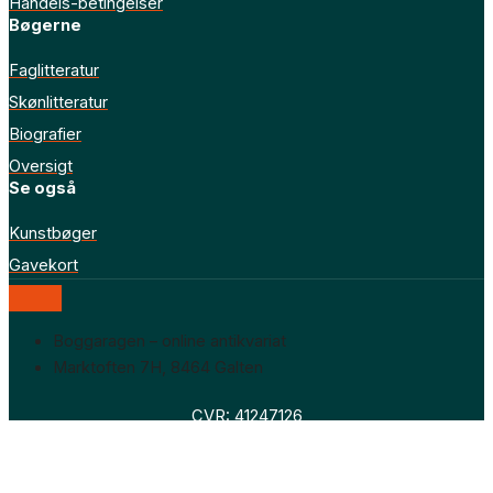
Handels-betingelser
Bøgerne
Faglitteratur
Skønlitteratur
Biografier
Oversigt
Se også
Kunstbøger
Gavekort
Boggaragen – online antikvariat
Marktoften 7H, 8464 Galten
CVR: 41247126
Faglitteratur