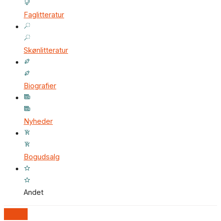
Faglitteratur
Skønlitteratur
Biografier
Nyheder
Bogudsalg
Andet