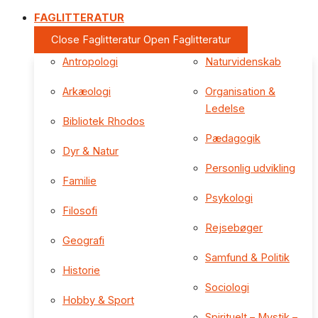
FAGLITTERATUR
Close Faglitteratur
Open Faglitteratur
Antropologi
Naturvidenskab
Arkæologi
Organisation &
Ledelse
Bibliotek Rhodos
Pædagogik
Dyr & Natur
Personlig udvikling
Familie
Psykologi
Filosofi
Rejsebøger
Geografi
Samfund & Politik
Historie
Sociologi
Hobby & Sport
Spirituelt – Mystik –