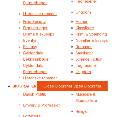
Tegneserier
Spættebøger
Ungdom
Historiske romaner
Folio Society
Humor
Digtsamlinger
Klassikere
Drama & skuespil
Krimi & Spænding
Eventyr
Noveller & Essays
Fantasy
Romaner
Gyldendals
Samlinger
Bekkasinbøger
Science Fiction
Gyldendals
Tegneserier
Spættebøger
Ungdom
Historiske romaner
BIOGRAFIER
Close Biografier
Open Biografier
Dansk Politik
Musikere &
Skuespillere
Erhverv & Profession
Religion
Forfattere