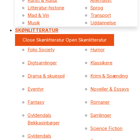
Kunst & Kultur
Alternativt
Litteratur-historie
Sprog
Mad & Vin
Transport
Musik
Uddannelse
SKØNLITTERATUR
Close Skønlitteratur
Open Skønlitteratur
Folio Society
Humor
Digtsamlinger
Klassikere
Drama & skuespil
Krimi & Spænding
Eventyr
Noveller & Essays
Fantasy
Romaner
Gyldendals
Samlinger
Bekkasinbøger
Science Fiction
Gyldendals