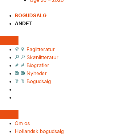
Uge 26 – 2026
BOGUDSALG
ANDET
Faglitteratur
Skønlitteratur
Biografier
Nyheder
Bogudsalg
Om os
Hollandsk bogudsalg