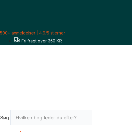
Gå
til
indholdet
500+ anmeldelser | 4.9/5 stjerner
Fri fragt over 350 KR
Søg