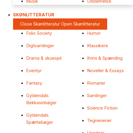
Musik
Uddannelse
SKØNLITTERATUR
Close Skønlitteratur
Open Skønlitteratur
Folio Society
Humor
Digtsamlinger
Klassikere
Drama & skuespil
Krimi & Spænding
Eventyr
Noveller & Essays
Fantasy
Romaner
Gyldendals
Samlinger
Bekkasinbøger
Science Fiction
Gyldendals
Tegneserier
Spættebøger