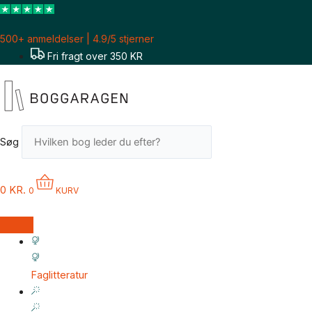
Gå
til
500+ anmeldelser | 4.9/5 stjerner
indholdet
Fri fragt over 350 KR
Søg
0
KR.
0
KURV
Faglitteratur