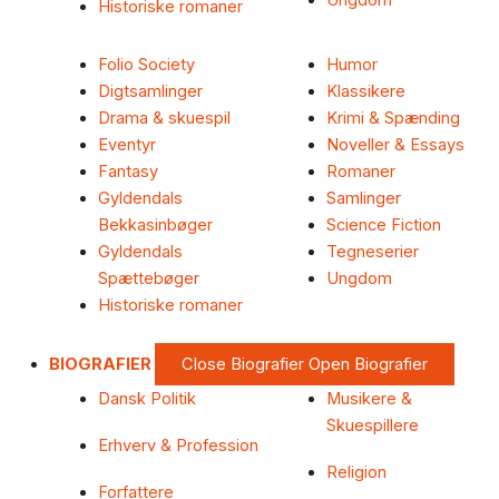
Ungdom
Historiske romaner
Folio Society
Humor
Digtsamlinger
Klassikere
Drama & skuespil
Krimi & Spænding
Eventyr
Noveller & Essays
Fantasy
Romaner
Gyldendals
Samlinger
Bekkasinbøger
Science Fiction
Gyldendals
Tegneserier
Spættebøger
Ungdom
Historiske romaner
BIOGRAFIER
Close Biografier
Open Biografier
Dansk Politik
Musikere &
Skuespillere
Erhverv & Profession
Religion
Forfattere