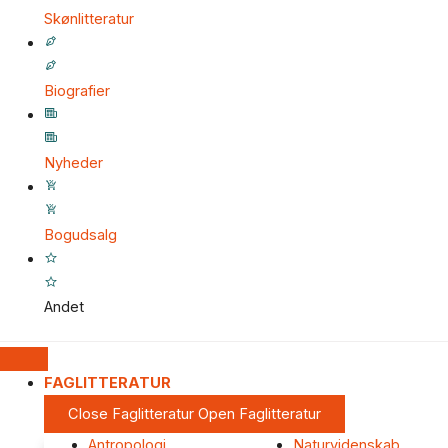
Skønlitteratur
Biografier
Nyheder
Bogudsalg
Andet
FAGLITTERATUR
Close Faglitteratur
Open Faglitteratur
Antropologi
Naturvidenskab