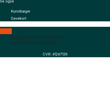
Se også
Kunstbøger
Gavekort
Boggaragen – online antikvariat
Marktoften 7H, 8464 Galten
CVR: 41247126
Faglitteratur
Skønlitteratur
Biografier
Nyheder