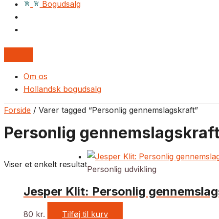
Bogudsalg
Om os
Hollandsk bogudsalg
Forside
/ Varer tagged “Personlig gennemslagskraft”
Personlig gennemslagskraf
Viser et enkelt resultat
Personlig udvikling
Jesper Klit: Personlig gennemsla
80
kr.
Tilføj til kurv