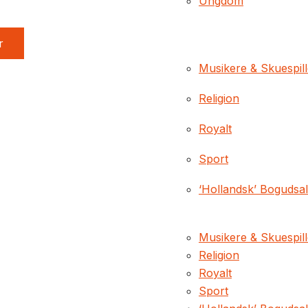
Ungdom
r
Musikere & Skuespil
Religion
Royalt
Sport
‘Hollandsk’ Bogudsa
Musikere & Skuespil
Religion
Royalt
Sport