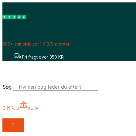
Gå
til
indholdet
500+ anmeldelser | 4.9/5 stjerner
Fri fragt over 350 KR
Søg
0
KR.
0
KURV