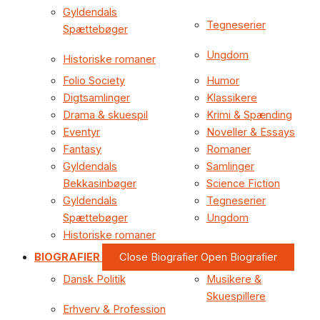
Gyldendals
Tegneserier
Spættebøger
Ungdom
Historiske romaner
Folio Society
Humor
Digtsamlinger
Klassikere
Drama & skuespil
Krimi & Spænding
Eventyr
Noveller & Essays
Fantasy
Romaner
Gyldendals
Samlinger
Bekkasinbøger
Science Fiction
Gyldendals
Tegneserier
Spættebøger
Ungdom
Historiske romaner
BIOGRAFIER
Close Biografier
Open Biografier
Dansk Politik
Musikere &
Skuespillere
Erhverv & Profession