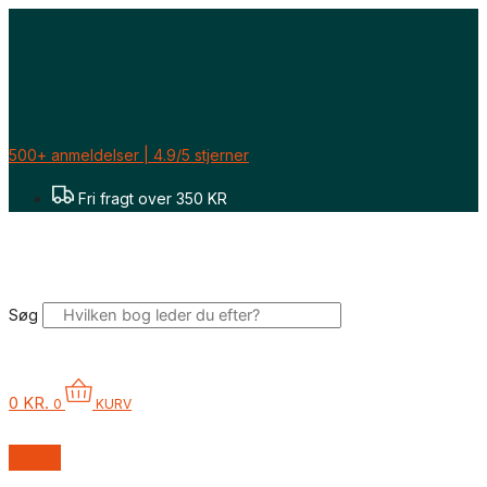
Gå
til
indholdet
500+ anmeldelser | 4.9/5 stjerner
Fri fragt over 350 KR
Søg
0
KR.
0
KURV