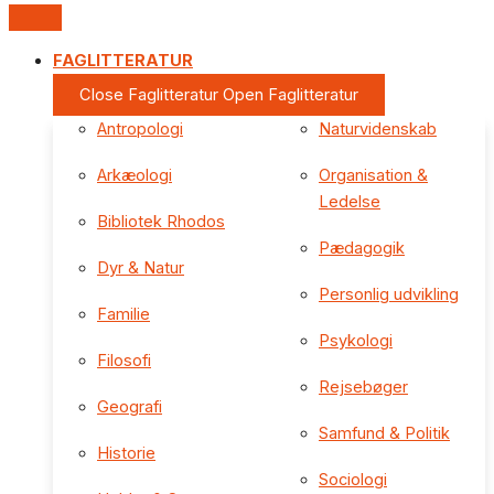
FAGLITTERATUR
Close Faglitteratur
Open Faglitteratur
Antropologi
Naturvidenskab
Arkæologi
Organisation &
Ledelse
Bibliotek Rhodos
Pædagogik
Dyr & Natur
Personlig udvikling
Familie
Psykologi
Filosofi
Rejsebøger
Geografi
Samfund & Politik
Historie
Sociologi