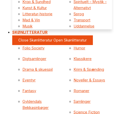
Krop & Sundhed
Spirituelt – Mystik –
Kunst & Kultur
Alternativt
Litteratur-historie
Sprog
Mad & Vin
Transport
Musik
Uddannelse
SKØNLITTERATUR
Close Skønlitteratur
Open Skønlitteratur
Folio Society
Humor
Digtsamlinger
Klassikere
Drama & skuespil
Krimi & Spænding
Eventyr
Noveller & Essays
Fantasy
Romaner
Gyldendals
Samlinger
Bekkasinbøger
Science Fiction