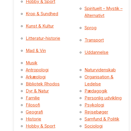
Hobby & Sport
Spirituelt – Mystik –
Krop & Sundhed
Alternativt
Kunst & Kultur
Sprog
Litteratur-historie
Transport
Mad & Vin
Uddannelse
Musik
Antropologi
Naturvidenskab
Arkæologi
Organisation &
Bibliotek Rhodos
Ledelse
Dyr & Natur
Pædagogik
Familie
Personlig udvikling
Filosofi
Psykologi
Geografi
Rejsebøger
Historie
Samfund & Politik
Hobby & Sport
Sociologi