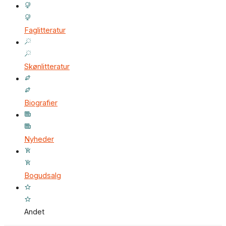
Faglitteratur
Skønlitteratur
Biografier
Nyheder
Bogudsalg
Andet