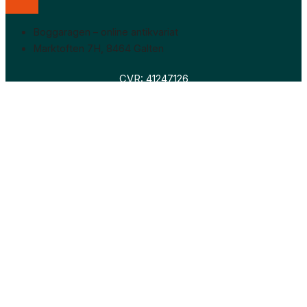
Boggaragen – online antikvariat
Marktoften 7H, 8464 Galten
CVR: 41247126
Faglitteratur
Skønlitteratur
Biografier
Nyheder
Om os
Hollandsk bogudsalg
Om os
Hollandsk bogudsalg