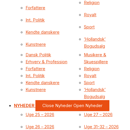
Religion
Forfattere
Royalt
Int. Politik
Sport
Kendte danskere
‘Hollandsk’
Kunstnere
Bogudsalg
Dansk Politik
Musikere &
Erhverv & Profession
Skuespillere
Forfattere
Religion
Int. Politik
Royalt
Kendte danskere
Sport
Kunstnere
‘Hollandsk’
Bogudsalg
NYHEDER
Close Nyheder
Open Nyheder
Uge 25 – 2026
Uge 27 – 2026
Uge 26 – 2026
Uge 31-32 – 2026