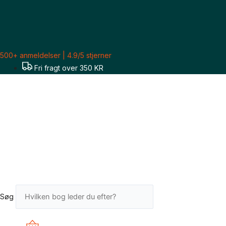
Gå
til
indholdet
500+ anmeldelser | 4.9/5 stjerner
Fri fragt over 350 KR
Søg