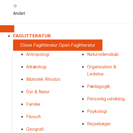
Andet
FAGLITTERATUR
Close Faglitteratur
Open Faglitteratur
Antropologi
Naturvidenskab
Arkæologi
Organisation &
Ledelse
Bibliotek Rhodos
Pædagogik
Dyr & Natur
Personlig udvikling
Familie
Psykologi
Filosofi
Rejsebøger
Geografi