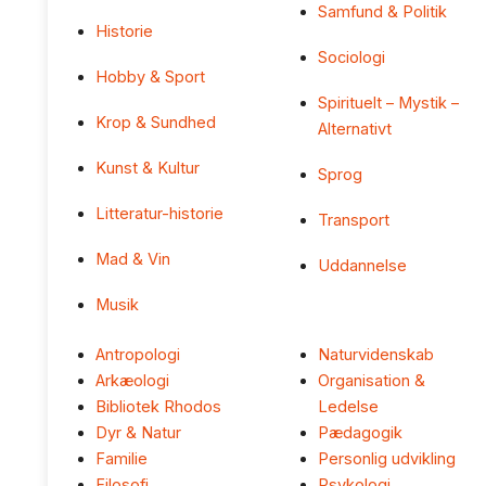
Samfund & Politik
Historie
Sociologi
Hobby & Sport
Spirituelt – Mystik –
Krop & Sundhed
Alternativt
Kunst & Kultur
Sprog
Litteratur-historie
Transport
Mad & Vin
Uddannelse
Musik
Antropologi
Naturvidenskab
Arkæologi
Organisation &
Bibliotek Rhodos
Ledelse
Dyr & Natur
Pædagogik
Familie
Personlig udvikling
Filosofi
Psykologi