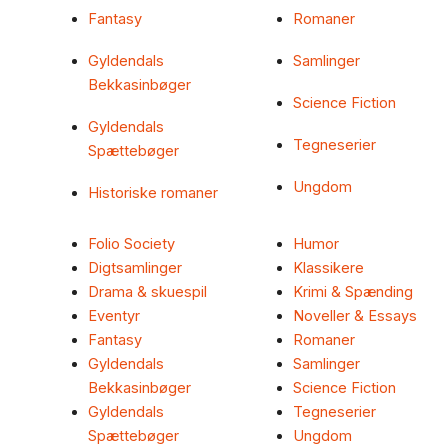
Fantasy
Romaner
Gyldendals
Samlinger
Bekkasinbøger
Science Fiction
Gyldendals
Tegneserier
Spættebøger
Ungdom
Historiske romaner
Folio Society
Humor
Digtsamlinger
Klassikere
Drama & skuespil
Krimi & Spænding
Eventyr
Noveller & Essays
Fantasy
Romaner
Gyldendals
Samlinger
Bekkasinbøger
Science Fiction
Gyldendals
Tegneserier
Spættebøger
Ungdom