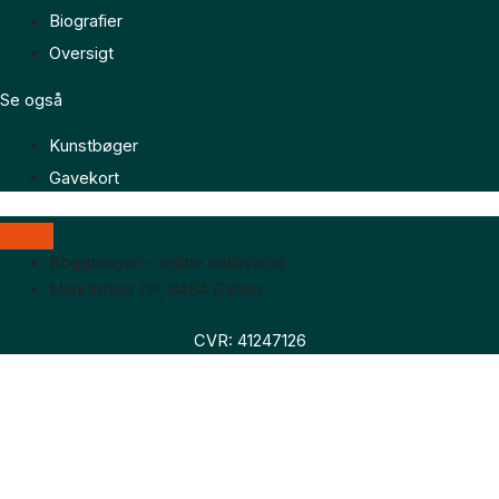
Biografier
Oversigt
Se også
Kunstbøger
Gavekort
Boggaragen – online antikvariat
Marktoften 7H, 8464 Galten
CVR: 41247126
Faglitteratur
Skønlitteratur