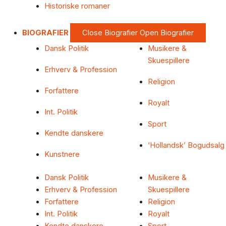
Historiske romaner
BIOGRAFIER
Close Biografier
Open Biografier
Dansk Politik
Musikere &
Skuespillere
Erhverv & Profession
Religion
Forfattere
Royalt
Int. Politik
Sport
Kendte danskere
‘Hollandsk’ Bogudsalg
Kunstnere
Dansk Politik
Musikere &
Erhverv & Profession
Skuespillere
Forfattere
Religion
Int. Politik
Royalt