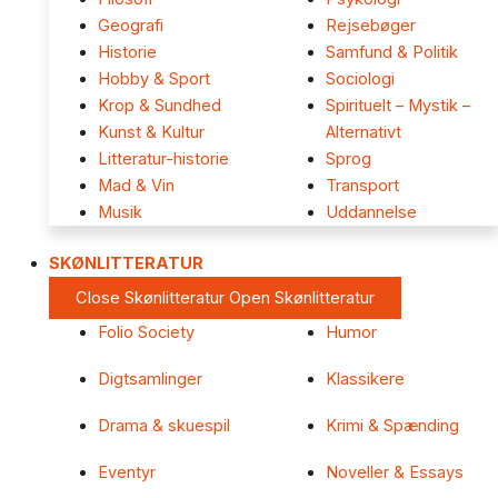
Geografi
Rejsebøger
Historie
Samfund & Politik
Hobby & Sport
Sociologi
Krop & Sundhed
Spirituelt – Mystik –
Kunst & Kultur
Alternativt
Litteratur-historie
Sprog
Mad & Vin
Transport
Musik
Uddannelse
SKØNLITTERATUR
Close Skønlitteratur
Open Skønlitteratur
Folio Society
Humor
Digtsamlinger
Klassikere
Drama & skuespil
Krimi & Spænding
Eventyr
Noveller & Essays