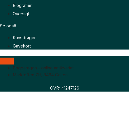
Biografier
Oversigt
Se også
Kunstbøger
Gavekort
Boggaragen – online antikvariat
Marktoften 7H, 8464 Galten
CVR: 41247126
Faglitteratur
Skønlitteratur