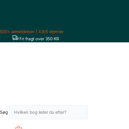
Gå
til
indholdet
500+ anmeldelser | 4.9/5 stjerner
Fri fragt over 350 KR
Søg