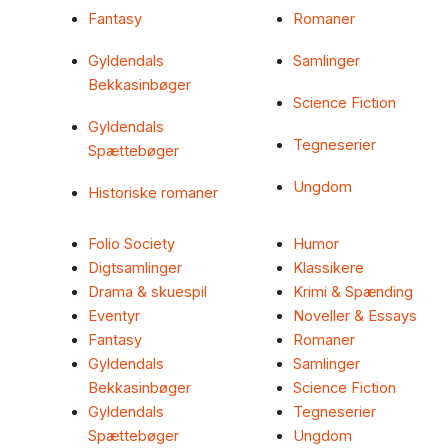
Fantasy
Romaner
Gyldendals
Samlinger
Bekkasinbøger
Science Fiction
Gyldendals
Tegneserier
Spættebøger
Ungdom
Historiske romaner
Folio Society
Humor
Digtsamlinger
Klassikere
Drama & skuespil
Krimi & Spænding
Eventyr
Noveller & Essays
Fantasy
Romaner
Gyldendals
Samlinger
Bekkasinbøger
Science Fiction
Gyldendals
Tegneserier
Spættebøger
Ungdom