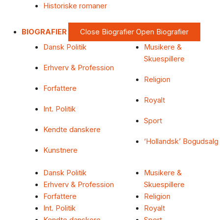
Historiske romaner
BIOGRAFIER
Close Biografier
Open Biografier
Dansk Politik
Musikere &
Skuespillere
Erhverv & Profession
Religion
Forfattere
Royalt
Int. Politik
Sport
Kendte danskere
‘Hollandsk’ Bogudsalg
Kunstnere
Dansk Politik
Musikere &
Erhverv & Profession
Skuespillere
Forfattere
Religion
Int. Politik
Royalt