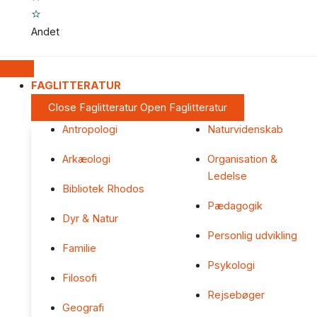
Andet
FAGLITTERATUR
Close Faglitteratur
Open Faglitteratur
Antropologi
Naturvidenskab
Arkæologi
Organisation &
Ledelse
Bibliotek Rhodos
Pædagogik
Dyr & Natur
Personlig udvikling
Familie
Psykologi
Filosofi
Rejsebøger
Geografi