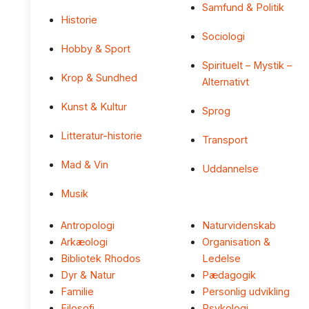
Samfund & Politik
Historie
Sociologi
Hobby & Sport
Spirituelt – Mystik –
Krop & Sundhed
Alternativt
Kunst & Kultur
Sprog
Litteratur-historie
Transport
Mad & Vin
Uddannelse
Musik
Antropologi
Naturvidenskab
Arkæologi
Organisation &
Bibliotek Rhodos
Ledelse
Dyr & Natur
Pædagogik
Familie
Personlig udvikling
Filosofi
Psykologi