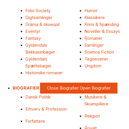
Folio Society
Humor
Digtsamlinger
Klassikere
Drama & skuespil
Krimi & Spænding
Eventyr
Noveller & Essays
Fantasy
Romaner
Gyldendals
Samlinger
Bekkasinbøger
Science Fiction
Gyldendals
Tegneserier
Spættebøger
Ungdom
Historiske romaner
BIOGRAFIER
Close Biografier
Open Biografier
Dansk Politik
Musikere &
Skuespillere
Erhverv & Profession
Religion
Forfattere
Royalt