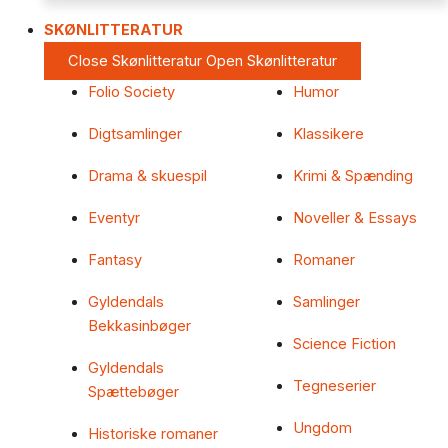
SKØNLITTERATUR
Close Skønlitteratur
Open Skønlitteratur
Folio Society
Humor
Digtsamlinger
Klassikere
Drama & skuespil
Krimi & Spænding
Eventyr
Noveller & Essays
Fantasy
Romaner
Gyldendals
Samlinger
Bekkasinbøger
Science Fiction
Gyldendals
Tegneserier
Spættebøger
Ungdom
Historiske romaner