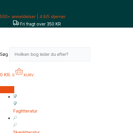
Gå
til
500+ anmeldelser | 4.9/5 stjerner
indholdet
Fri fragt over 350 KR
Søg
0
KR.
0
KURV
Faglitteratur
Skønlitteratur