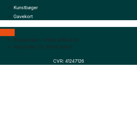
Kunstbøger
Gavekort
Boggaragen – online antikvariat
Marktoften 7H, 8464 Galten
CVR: 41247126
Faglitteratur
Skønlitteratur
Biografier
Nyheder
Om os