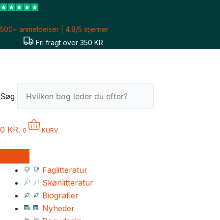
Gå
til
500+ anmeldelser | 4.9/5 stjerner
indholdet
Fri fragt over 350 KR
Søg
0
KR.
0
KURV
Faglitteratur
Skønlitteratur
Biografier
Nyheder