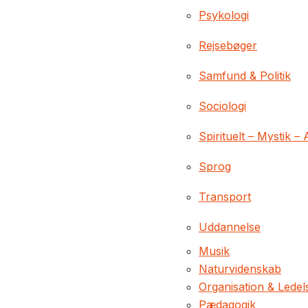
Psykologi
Rejsebøger
Samfund & Politik
Sociologi
Spirituelt – Mystik – 
Sprog
Transport
Uddannelse
Musik
Naturvidenskab
Organisation & Ledel
Pædagogik