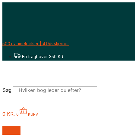
Gå
til
indholdet
500+ anmeldelser | 4.9/5 stjerner
Fri fragt over 350 KR
Søg
0
KR.
0
KURV