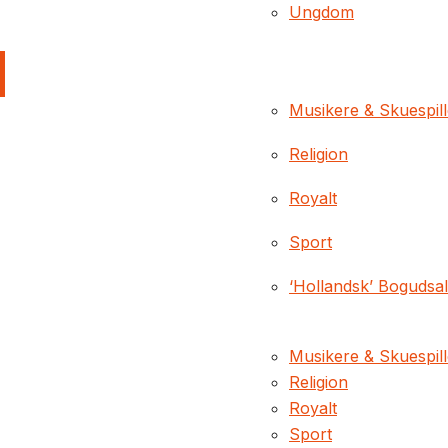
Ungdom
Musikere & Skuespil
Religion
Royalt
Sport
‘Hollandsk’ Bogudsa
Musikere & Skuespil
Religion
Royalt
Sport