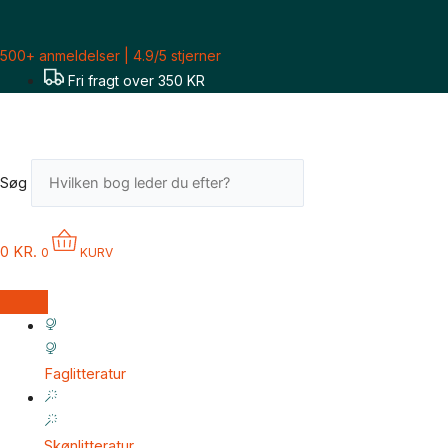
Gå
Sorteret
til
efter
500+ anmeldelser | 4.9/5 stjerner
indholdet
seneste
Fri fragt over 350 KR
Søg
0
KR.
0
KURV
Faglitteratur
Skønlitteratur