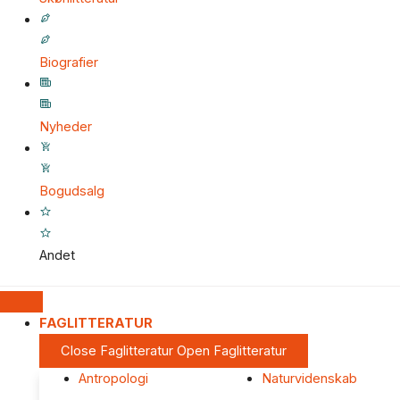
Biografier
Nyheder
Bogudsalg
Andet
FAGLITTERATUR
Close Faglitteratur
Open Faglitteratur
Antropologi
Naturvidenskab