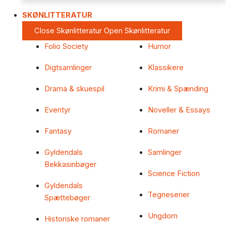
SKØNLITTERATUR
Close Skønlitteratur
Open Skønlitteratur
Folio Society
Humor
Digtsamlinger
Klassikere
Drama & skuespil
Krimi & Spænding
Eventyr
Noveller & Essays
Fantasy
Romaner
Gyldendals
Samlinger
Bekkasinbøger
Science Fiction
Gyldendals
Tegneserier
Spættebøger
Ungdom
Historiske romaner