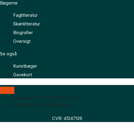
Bøgerne
Faglitteratur
Skønlitteratur
Biografier
Oversigt
Se også
Kunstbøger
Gavekort
Boggaragen – online antikvariat
Marktoften 7H, 8464 Galten
CVR: 41247126
Faglitteratur