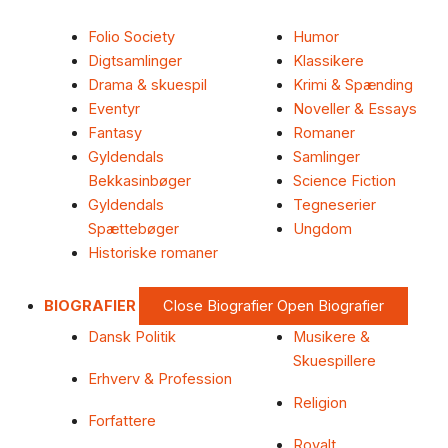
Folio Society
Humor
Digtsamlinger
Klassikere
Drama & skuespil
Krimi & Spænding
Eventyr
Noveller & Essays
Fantasy
Romaner
Gyldendals
Samlinger
Bekkasinbøger
Science Fiction
Gyldendals
Tegneserier
Spættebøger
Ungdom
Historiske romaner
BIOGRAFIER
Close Biografier
Open Biografier
Dansk Politik
Musikere &
Skuespillere
Erhverv & Profession
Religion
Forfattere
Royalt