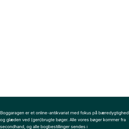
Boggaragen er et online-antikvariat med fokus på bæredygtighed
og glæden ved (gen)brugte bøger. Alle vores bøger kommer fra
secondhand, og alle bogbestillinger sendes i