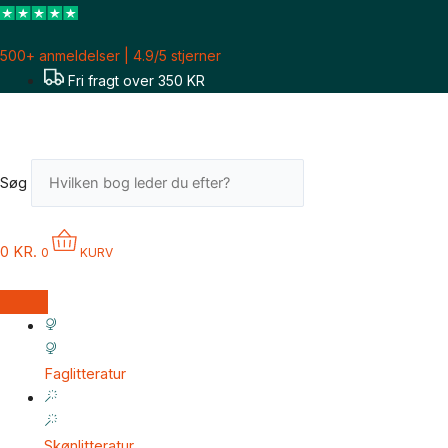
Gå
til
500+ anmeldelser | 4.9/5 stjerner
indholdet
Fri fragt over 350 KR
Søg
0
KR.
0
KURV
Faglitteratur
Skønlitteratur