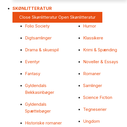
SKØNLITTERATUR
Close Skønlitteratur
Open Skønlitteratur
Folio Society
Humor
Digtsamlinger
Klassikere
Drama & skuespil
Krimi & Spænding
Eventyr
Noveller & Essays
Fantasy
Romaner
Gyldendals
Samlinger
Bekkasinbøger
Science Fiction
Gyldendals
Tegneserier
Spættebøger
Ungdom
Historiske romaner