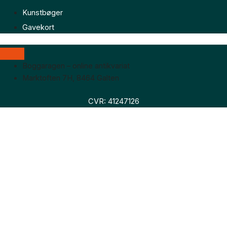
Kunstbøger
Gavekort
Boggaragen – online antikvariat
Marktoften 7H, 8464 Galten
CVR: 41247126
Faglitteratur
Skønlitteratur
Biografier
Nyheder
Om os