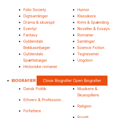
Folio Society
Humor
Digtsamlinger
Klassikere
Drama & skuespil
Krimi & Spænding
Eventyr
Noveller & Essays
Fantasy
Romaner
Gyldendals
Samlinger
Bekkasinbøger
Science Fiction
Gyldendals
Tegneserier
Spættebøger
Ungdom
Historiske romaner
BIOGRAFIER
Close Biografier
Open Biografier
Dansk Politik
Musikere &
Skuespillere
Erhverv & Profession
Religion
Forfattere
Royalt