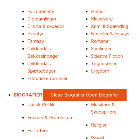
Folio Society
Humor
Digtsamlinger
Klassikere
Drama & skuespil
Krimi & Spænding
Eventyr
Noveller & Essays
Fantasy
Romaner
Gyldendals
Samlinger
Bekkasinbøger
Science Fiction
Gyldendals
Tegneserier
Spættebøger
Ungdom
Historiske romaner
BIOGRAFIER
Close Biografier
Open Biografier
Dansk Politik
Musikere &
Skuespillere
Erhverv & Profession
Religion
Forfattere
Royalt