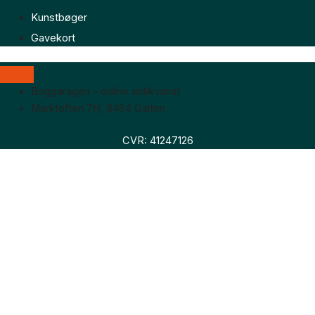
Kunstbøger
Gavekort
Boggaragen – online antikvariat
Marktoften 7H, 8464 Galten
CVR: 41247126
Faglitteratur
Skønlitteratur
Biografier
Nyheder
Om os