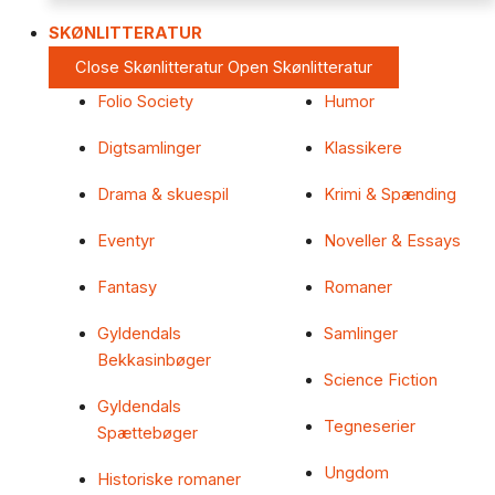
SKØNLITTERATUR
Close Skønlitteratur
Open Skønlitteratur
Folio Society
Humor
Digtsamlinger
Klassikere
Drama & skuespil
Krimi & Spænding
Eventyr
Noveller & Essays
Fantasy
Romaner
Gyldendals
Samlinger
Bekkasinbøger
Science Fiction
Gyldendals
Tegneserier
Spættebøger
Ungdom
Historiske romaner