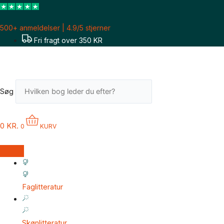
Gå
til
500+ anmeldelser | 4.9/5 stjerner
indholdet
Fri fragt over 350 KR
Søg
0
KR.
0
KURV
Faglitteratur
Skønlitteratur