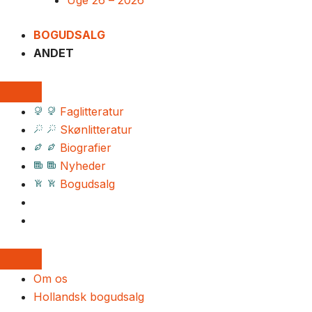
Uge 26 – 2026
BOGUDSALG
ANDET
Faglitteratur
Skønlitteratur
Biografier
Nyheder
Bogudsalg
Om os
Hollandsk bogudsalg