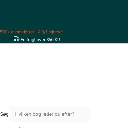
Gå
Sorteret
til
efter
indholdet
seneste
500+ anmeldelser | 4.9/5 stjerner
Fri fragt over 350 KR
Søg