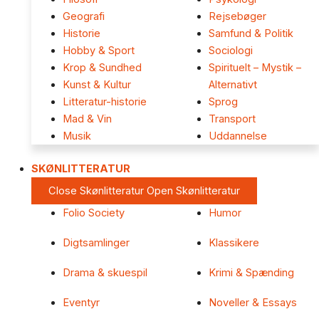
Geografi
Rejsebøger
Historie
Samfund & Politik
Hobby & Sport
Sociologi
Krop & Sundhed
Spirituelt – Mystik –
Kunst & Kultur
Alternativt
Litteratur-historie
Sprog
Mad & Vin
Transport
Musik
Uddannelse
SKØNLITTERATUR
Close Skønlitteratur
Open Skønlitteratur
Folio Society
Humor
Digtsamlinger
Klassikere
Drama & skuespil
Krimi & Spænding
Eventyr
Noveller & Essays