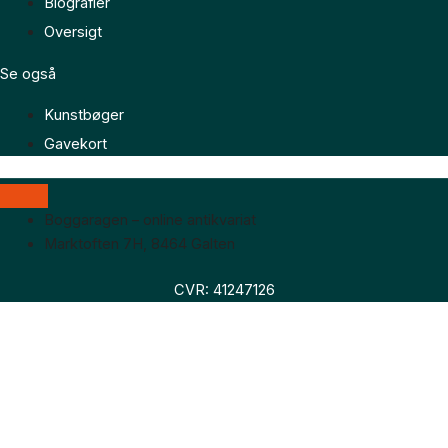
Biografier
Oversigt
Se også
Kunstbøger
Gavekort
Boggaragen – online antikvariat
Marktoften 7H, 8464 Galten
CVR: 41247126
Faglitteratur
Skønlitteratur
Biografier