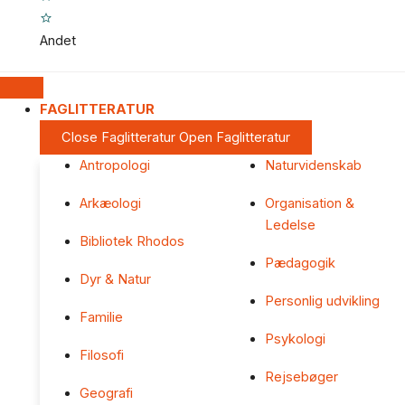
Andet
FAGLITTERATUR
Close Faglitteratur
Open Faglitteratur
Antropologi
Naturvidenskab
Arkæologi
Organisation &
Ledelse
Bibliotek Rhodos
Pædagogik
Dyr & Natur
Personlig udvikling
Familie
Psykologi
Filosofi
Rejsebøger
Geografi