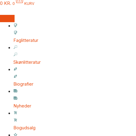
0
KR.
0
KURV
Faglitteratur
Skønlitteratur
Biografier
Nyheder
Bogudsalg