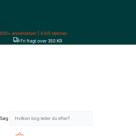
Gå
Sorteret
til
efter
indholdet
seneste
500+ anmeldelser | 4.9/5 stjerner
Fri fragt over 350 KR
Søg