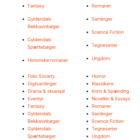
Fantasy
Romaner
Gyldendals
Samlinger
Bekkasinbøger
Science Fiction
Gyldendals
Tegneserier
Spættebøger
Ungdom
Historiske romaner
Folio Society
Humor
Digtsamlinger
Klassikere
Drama & skuespil
Krimi & Spænding
Eventyr
Noveller & Essays
Fantasy
Romaner
Gyldendals
Samlinger
Bekkasinbøger
Science Fiction
Gyldendals
Tegneserier
Spættebøger
Ungdom