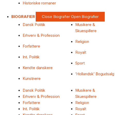
Historiske romaner
BIOGRAFIER
Close Biografier
Open Biografier
Dansk Politik
Musikere &
Skuespillere
Erhverv & Profession
Religion
Forfattere
Royalt
Int. Politik
Sport
Kendte danskere
‘Hollandsk’ Bogudsalg
Kunstnere
Dansk Politik
Musikere &
Erhverv & Profession
Skuespillere
Forfattere
Religion
Int. Politik
Royalt