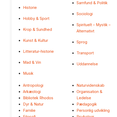
Samfund & Politik
Historie
Sociologi
Hobby & Sport
Spirituelt – Mystik –
Krop & Sundhed
Alternativt
Kunst & Kultur
Sprog
Litteratur-historie
Transport
Mad & Vin
Uddannelse
Musik
Antropologi
Naturvidenskab
Arkæologi
Organisation &
Bibliotek Rhodos
Ledelse
Dyr & Natur
Pædagogik
Familie
Personlig udvikling
Filosofi
Psykologi