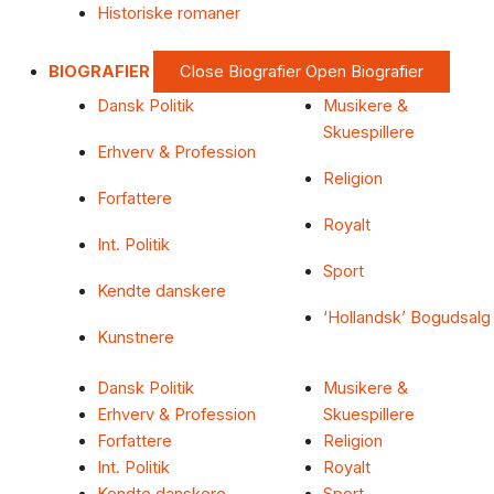
Historiske romaner
BIOGRAFIER
Close Biografier
Open Biografier
Dansk Politik
Musikere &
Skuespillere
Erhverv & Profession
Religion
Forfattere
Royalt
Int. Politik
Sport
Kendte danskere
‘Hollandsk’ Bogudsalg
Kunstnere
Dansk Politik
Musikere &
Erhverv & Profession
Skuespillere
Forfattere
Religion
Int. Politik
Royalt