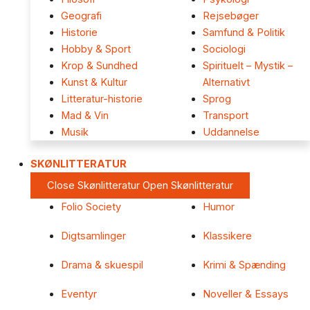
Geografi
Rejsebøger
Historie
Samfund & Politik
Hobby & Sport
Sociologi
Krop & Sundhed
Spirituelt – Mystik –
Kunst & Kultur
Alternativt
Litteratur-historie
Sprog
Mad & Vin
Transport
Musik
Uddannelse
SKØNLITTERATUR
Close Skønlitteratur
Open Skønlitteratur
Folio Society
Humor
Digtsamlinger
Klassikere
Drama & skuespil
Krimi & Spænding
Eventyr
Noveller & Essays