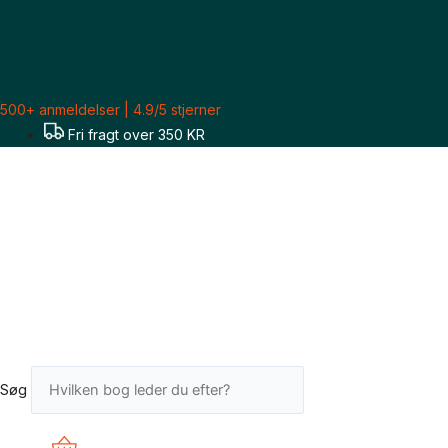
Gå
til
indholdet
500+ anmeldelser | 4.9/5 stjerner
Fri fragt over 350 KR
Søg