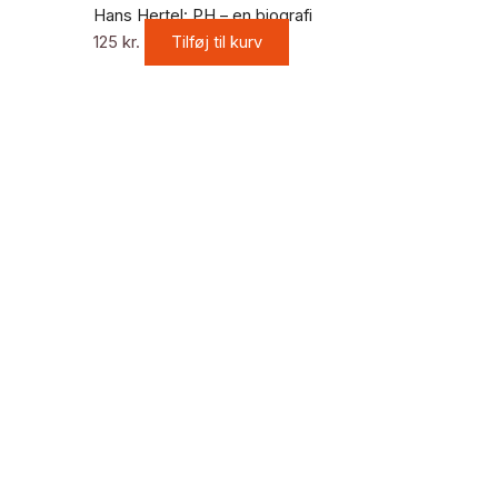
Hans Hertel: PH – en biografi
125
kr.
Tilføj til kurv