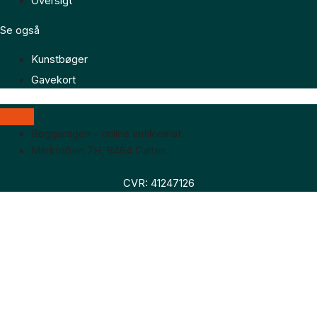
Oversigt
Se også
Kunstbøger
Gavekort
Boggaragen – online antikvariat
Marktoften 7H, 8464 Galten
CVR: 41247126
Faglitteratur
Skønlitteratur
Biografier