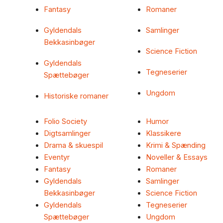
Fantasy
Romaner
Gyldendals
Samlinger
Bekkasinbøger
Science Fiction
Gyldendals
Tegneserier
Spættebøger
Ungdom
Historiske romaner
Folio Society
Humor
Digtsamlinger
Klassikere
Drama & skuespil
Krimi & Spænding
Eventyr
Noveller & Essays
Fantasy
Romaner
Gyldendals
Samlinger
Bekkasinbøger
Science Fiction
Gyldendals
Tegneserier
Spættebøger
Ungdom