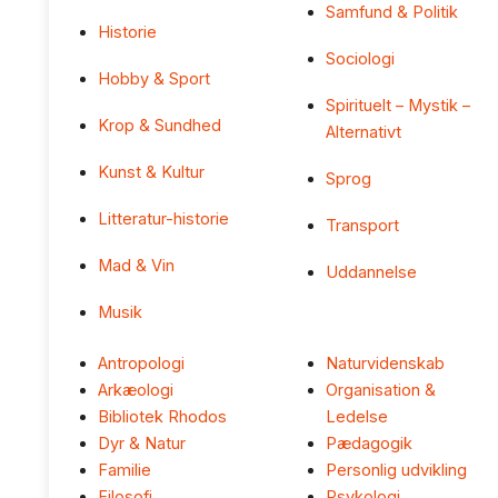
Samfund & Politik
Historie
Sociologi
Hobby & Sport
Spirituelt – Mystik –
Krop & Sundhed
Alternativt
Kunst & Kultur
Sprog
Litteratur-historie
Transport
Mad & Vin
Uddannelse
Musik
Antropologi
Naturvidenskab
Arkæologi
Organisation &
Bibliotek Rhodos
Ledelse
Dyr & Natur
Pædagogik
Familie
Personlig udvikling
Filosofi
Psykologi