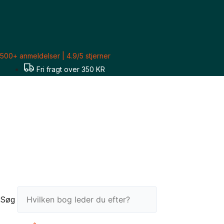
Gå
Sorteret
til
efter
indholdet
seneste
500+ anmeldelser | 4.9/5 stjerner
Fri fragt over 350 KR
Søg