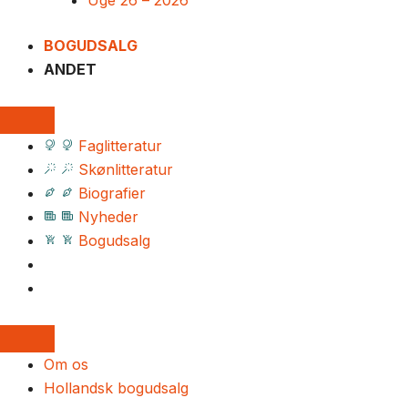
Uge 26 – 2026
BOGUDSALG
ANDET
Faglitteratur
Skønlitteratur
Biografier
Nyheder
Bogudsalg
Om os
Hollandsk bogudsalg