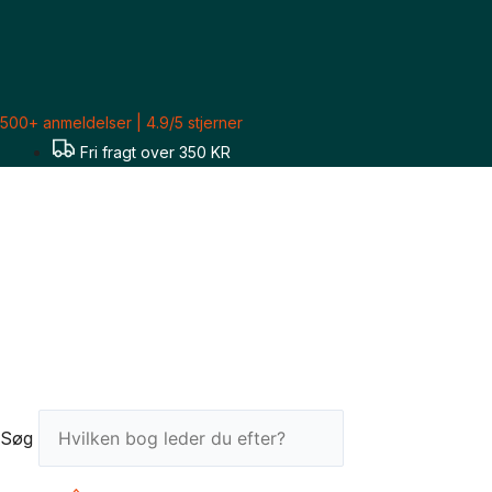
Gå
Sorteret
til
efter
indholdet
seneste
500+ anmeldelser | 4.9/5 stjerner
Fri fragt over 350 KR
Søg