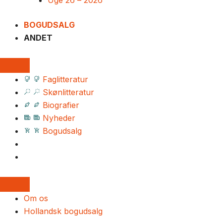
Uge 26 – 2026
BOGUDSALG
ANDET
Faglitteratur
Skønlitteratur
Biografier
Nyheder
Bogudsalg
Om os
Hollandsk bogudsalg